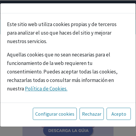
Este sitio web utiliza cookies propias y de terceros
para analizar el uso que haces del sitio y mejorar
nuestros servicios.
Aquellas cookies que no sean necesarias para el
funcionamiento de la web requieren tu
consentimiento. Puedes aceptar todas las cookies,
rechazarlas todas o consultar más información en
nuestra
Política de Cookies.
Toda la información incluida en la Página Web está
referida a productos del mercado español y, por
Configurar cookies
Rechazar
Acepto
tanto, dirigida a profesionales sanitarios legalmente
facultados para prescribir o dispensar medicamentos