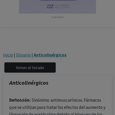
con ejercicio profesional. La información técnica de los
fármacos se facilita a título meramente informativo,
siendo responsabilidad de los profesionales
PUBLICIDAD
facultados prescribir medicamentos y decidir, en cada
caso concreto, el tratamiento más adecuado a las
necesidades del paciente.
Inicio
|
Glosario
|
Anticolinérgicos
Anticolinérgicos
Definición:
Sinónimo: antimuscarínicos. Fármacos
que se utilizan para tratar los efectos del aumento y
liberación de acetilcolina debido al bloqueo de los