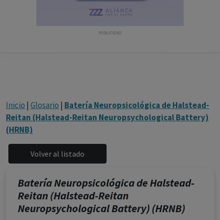
con ejercicio profesional. La información técnica de los
fármacos se facilita a título meramente informativo,
siendo responsabilidad de los profesionales
PUBLICIDAD
facultados prescribir medicamentos y decidir, en cada
caso concreto, el tratamiento más adecuado a las
necesidades del paciente.
Inicio
|
Glosario
|
Batería Neuropsicológica de Halstead-
Reitan (Halstead-Reitan Neuropsychological Battery)
(HRNB)
Batería Neuropsicológica de Halstead-
Reitan (Halstead-Reitan
Neuropsychological Battery) (HRNB)