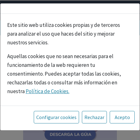
Este sitio web utiliza cookies propias y de terceros
para analizar el uso que haces del sitio y mejorar
nuestros servicios.
Aquellas cookies que no sean necesarias para el
funcionamiento de la web requieren tu
consentimiento. Puedes aceptar todas las cookies,
rechazarlas todas o consultar más información en
nuestra
Política de Cookies.
Toda la información incluida en la Página Web está
referida a productos del mercado español y, por
Configurar cookies
Rechazar
Acepto
tanto, dirigida a profesionales sanitarios legalmente
facultados para prescribir o dispensar medicamentos