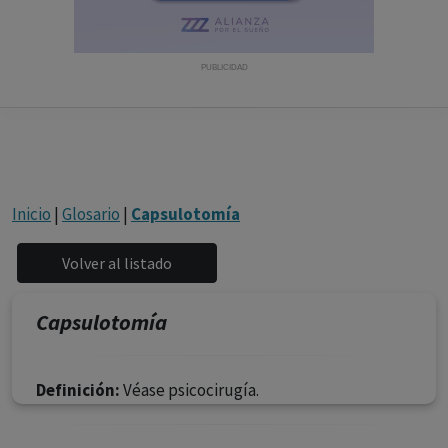
con ejercicio profesional. La información técnica de los
fármacos se facilita a título meramente informativo,
siendo responsabilidad de los profesionales
PUBLICIDAD
facultados prescribir medicamentos y decidir, en cada
caso concreto, el tratamiento más adecuado a las
necesidades del paciente.
Inicio
|
Glosario
|
Capsulotomía
Capsulotomía
Definición:
Véase psicocirugía.