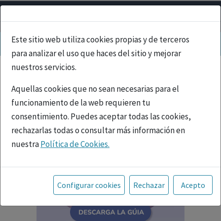
Este sitio web utiliza cookies propias y de terceros
para analizar el uso que haces del sitio y mejorar
nuestros servicios.
Aquellas cookies que no sean necesarias para el
funcionamiento de la web requieren tu
consentimiento. Puedes aceptar todas las cookies,
rechazarlas todas o consultar más información en
nuestra
Política de Cookies.
Toda la información incluida en la Página Web está
referida a productos del mercado español y, por
Configurar cookies
Rechazar
Acepto
tanto, dirigida a profesionales sanitarios legalmente
facultados para prescribir o dispensar medicamentos