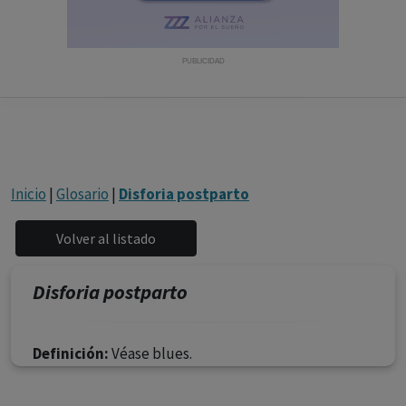
con ejercicio profesional. La información técnica de los
fármacos se facilita a título meramente informativo,
siendo responsabilidad de los profesionales
PUBLICIDAD
facultados prescribir medicamentos y decidir, en cada
caso concreto, el tratamiento más adecuado a las
necesidades del paciente.
Inicio
|
Glosario
|
Disforia postparto
Disforia postparto
Definición:
Véase blues.