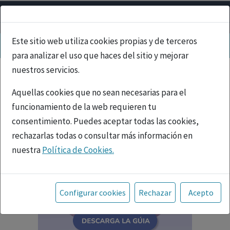
Este sitio web utiliza cookies propias y de terceros
para analizar el uso que haces del sitio y mejorar
nuestros servicios.
Aquellas cookies que no sean necesarias para el
funcionamiento de la web requieren tu
consentimiento. Puedes aceptar todas las cookies,
rechazarlas todas o consultar más información en
nuestra
Política de Cookies.
Toda la información incluida en la Página Web está
referida a productos del mercado español y, por
Configurar cookies
Rechazar
Acepto
tanto, dirigida a profesionales sanitarios legalmente
facultados para prescribir o dispensar medicamentos