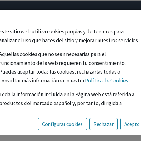
Psicología
Neurociencia
Bienestar
Congreso
Cursos
Este sitio web utiliza cookies propias y de terceros para
analizar el uso que haces del sitio y mejorar nuestros servicios.
Aquellas cookies que no sean necesarias para el
funcionamiento de la web requieren tu consentimiento.
Puedes aceptar todas las cookies, rechazarlas todas o
consultar más información en nuestra
Política de Cookies.
Toda la información incluida en la Página Web está referida a
productos del mercado español y, por tanto, dirigida a
profesionales sanitarios legalmente facultados para
prescribir o dispensar medicamentos con ejercicio
PUBLICIDAD
Configurar cookies
Rechazar
Acepto
profesional. La información técnica de los fármacos se facilita
a título meramente informativo, siendo responsabilidad de