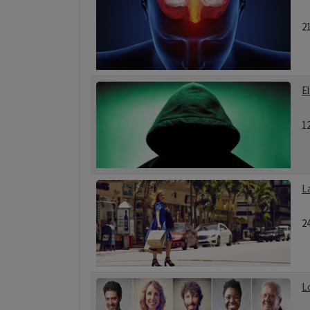
2
El
1
L
2
L