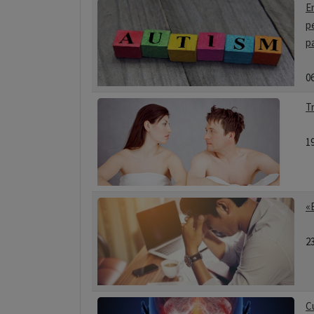
E
p
p
0
T
1
«
2
C