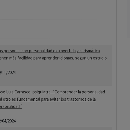
as personas con personalidad extrovertida y carismática
ienen más facilidad para aprender idiomas, según un estudio
0/11/2024
osé Luis Carrasco, psiquiatra: `Comprender la personalidad
el otro es fundamental para evitar los trastornos de la
ersonalidad´
2/04/2024