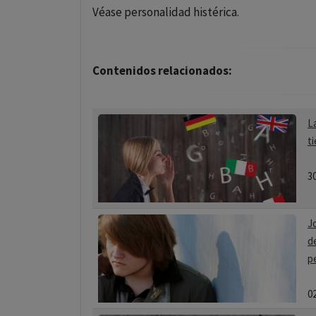
Véase personalidad histérica.
Contenidos relacionados:
L
t
3
J
d
p
0