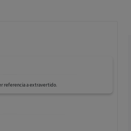
los profesionales facultados prescribir medicamentos y
decidir, en cada caso concreto, el tratamiento más adecuado
a las necesidades del paciente.
r referencia a extravertido.