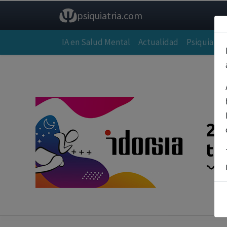
psiquiatria.com
IA en Salud Mental
Actualidad
Psiquiatría