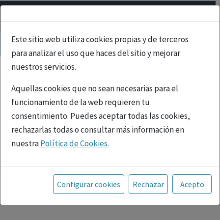
Este sitio web utiliza cookies propias y de terceros
para analizar el uso que haces del sitio y mejorar
nuestros servicios.
Aquellas cookies que no sean necesarias para el
funcionamiento de la web requieren tu
consentimiento. Puedes aceptar todas las cookies,
rechazarlas todas o consultar más información en
nuestra
Política de Cookies.
PUBLICIDAD
Toda la información incluida en la Página Web está
referida a productos del mercado español y, por
Configurar cookies
Rechazar
Acepto
tanto, dirigida a profesionales sanitarios legalmente
facultados para prescribir o dispensar medicamentos