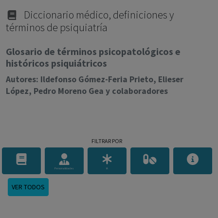
con ejercicio profesional. La información técnica de los
fármacos se facilita a título meramente informativo,
Diccionario médico, definiciones y
términos de psiquiatría
siendo responsabilidad de los profesionales
facultados prescribir medicamentos y decidir, en cada
Glosario de términos psicopatológicos e
caso concreto, el tratamiento más adecuado a las
históricos psiquiátricos
necesidades del paciente.
Autores: Ildefonso Gómez-Feria Prieto, Elieser
López, Pedro Moreno Gea y colaboradores
FILTRAR POR
Personalidades
IA
VER TODOS