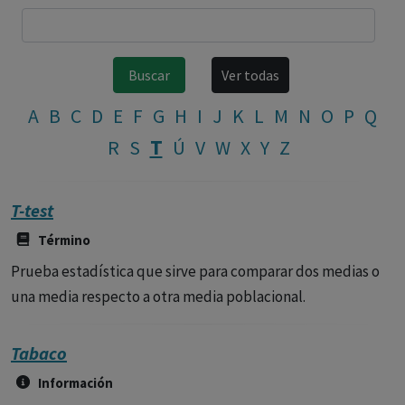
A
B
C
D
E
F
G
H
I
J
K
L
M
N
O
P
Q
T
R
S
Ú
V
W
X
Y
Z
T-test
Término
Prueba estadística que sirve para comparar dos medias o
una media respecto a otra media poblacional.
Tabaco
Información