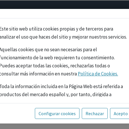
Psicología
Neurociencia
Bienestar
Congreso
Cursos
Este sitio web utiliza cookies propias y de terceros para
analizar el uso que haces del sitio y mejorar nuestros servicios.
Aquellas cookies que no sean necesarias para el
funcionamiento de la web requieren tu consentimiento.
Puedes aceptar todas las cookies, rechazarlas todas o
consultar más información en nuestra
Política de Cookies.
Toda la información incluida en la Página Web está referida a
productos del mercado español y, por tanto, dirigida a
profesionales sanitarios legalmente facultados para
prescribir o dispensar medicamentos con ejercicio
PUBLICIDAD
Configurar cookies
Rechazar
Acepto
profesional. La información técnica de los fármacos se facilita
a título meramente informativo, siendo responsabilidad de