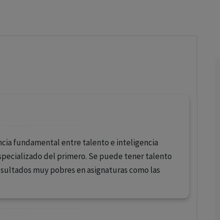
los profesionales facultados prescribir medicamentos y
decidir, en cada caso concreto, el tratamiento más adecuado
a las necesidades del paciente.
encia fundamental entre talento e inteligencia
especializado del primero. Se puede tener talento
resultados muy pobres en asignaturas como las