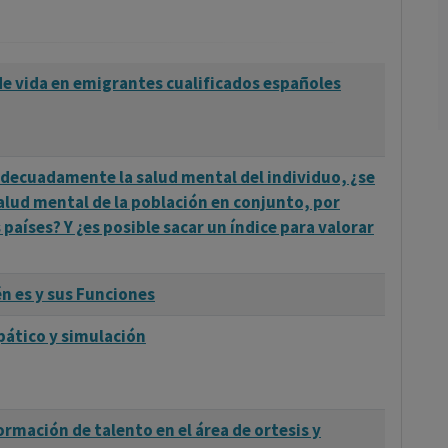
 de vida en emigrantes cualificados españoles
adecuadamente la salud mental del individuo, ¿se
salud mental de la población en conjunto, por
 países? Y ¿es posible sacar un índice para valorar
én es y sus Funciones
pático y simulación
rmación de talento en el área de ortesis y