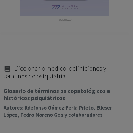
con ejercicio profesional. La información técnica de los
fármacos se facilita a título meramente informativo,
siendo responsabilidad de los profesionales
PUBLICIDAD
facultados prescribir medicamentos y decidir, en cada
caso concreto, el tratamiento más adecuado a las
necesidades del paciente.
Diccionario médico, definiciones y
términos de psiquiatría
Glosario de términos psicopatológicos e
históricos psiquiátricos
Autores: Ildefonso Gómez-Feria Prieto, Elieser
López, Pedro Moreno Gea y colaboradores