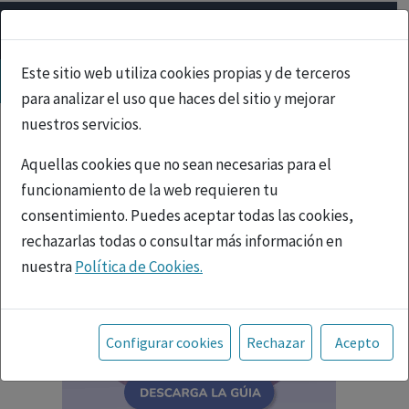
Este sitio web utiliza cookies propias y de terceros
para analizar el uso que haces del sitio y mejorar
nuestros servicios.
Aquellas cookies que no sean necesarias para el
funcionamiento de la web requieren tu
consentimiento. Puedes aceptar todas las cookies,
rechazarlas todas o consultar más información en
nuestra
Política de Cookies.
Toda la información incluida en la Página Web está
referida a productos del mercado español y, por
Configurar cookies
Rechazar
Acepto
tanto, dirigida a profesionales sanitarios legalmente
facultados para prescribir o dispensar medicamentos