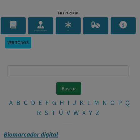
FILTRAR POR
Personalidades
IA
VER TODOS
A
B
C
D
E
F
G
H
I
J
K
L
M
N
O
P
Q
R
S
T
Ú
V
W
X
Y
Z
Biomarcador digital