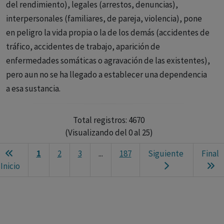
del rendimiento), legales (arrestos, denuncias),
interpersonales (familiares, de pareja, violencia), pone
en peligro la vida propia o la de los demás (accidentes de
tráfico, accidentes de trabajo, aparición de
enfermedades somáticas o agravación de las existentes),
pero aun no se ha llegado a establecer una dependencia
a esa sustancia.
Total registros: 4670
(Visualizando del 0 al 25)
1
2
3
...
187
Siguiente
Final
Ne
Inicio