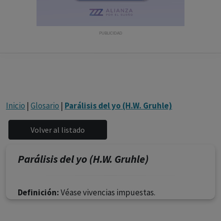
con ejercicio profesional. La información técnica de los
fármacos se facilita a título meramente informativo,
siendo responsabilidad de los profesionales
PUBLICIDAD
facultados prescribir medicamentos y decidir, en cada
caso concreto, el tratamiento más adecuado a las
necesidades del paciente.
Inicio
|
Glosario
|
Parálisis del yo (H.W. Gruhle)
Parálisis del yo (H.W. Gruhle)
Definición:
Véase vivencias impuestas.