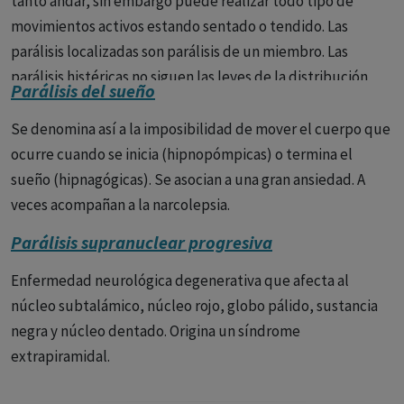
tanto andar, sin embargo puede realizar todo tipo de
movimientos activos estando sentado o tendido. Las
parálisis localizadas son parálisis de un miembro. Las
parálisis histéricas no siguen las leyes de la distribución
Parálisis del sueño
anatómica, pueden afectar a una mano (parálisis en
guante), al antebrazo y mano, etc. No se acompañan de los
Se denomina así a la imposibilidad de mover el cuerpo que
trastornos del tono y reflejos que caracterizan a las
ocurre cuando se inicia (hipnopómpicas) o termina el
parálisis orgánicas. Pueden acompañarse de anestesias
sueño (hipnagógicas). Se asocian a una gran ansiedad. A
histéricas.
veces acompañan a la narcolepsia.
Parálisis supranuclear progresiva
Enfermedad neurológica degenerativa que afecta al
núcleo subtalámico, núcleo rojo, globo pálido, sustancia
negra y núcleo dentado. Origina un síndrome
extrapiramidal.