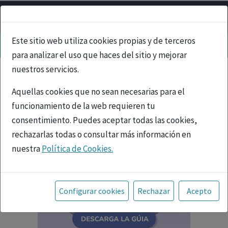
Este sitio web utiliza cookies propias y de terceros
para analizar el uso que haces del sitio y mejorar
nuestros servicios.
Aquellas cookies que no sean necesarias para el
funcionamiento de la web requieren tu
consentimiento. Puedes aceptar todas las cookies,
rechazarlas todas o consultar más información en
nuestra
Política de Cookies.
Toda la información incluida en la Página Web está
referida a productos del mercado español y, por
Configurar cookies
Rechazar
Acepto
tanto, dirigida a profesionales sanitarios legalmente
facultados para prescribir o dispensar medicamentos