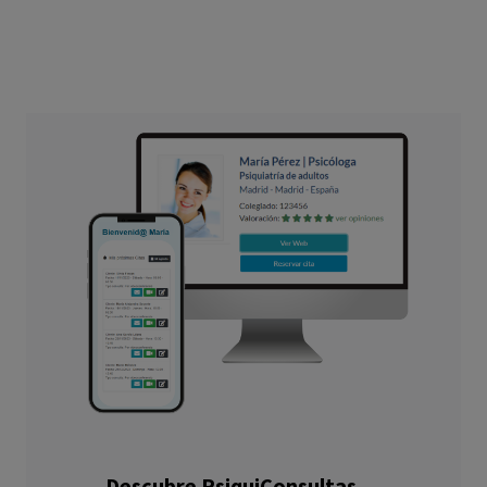
Descubre PsiquiConsultas.