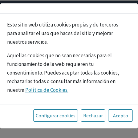
Este sitio web utiliza cookies propias y de terceros
para analizar el uso que haces del sitio y mejorar
nuestros servicios.
Aquellas cookies que no sean necesarias para el
funcionamiento de la web requieren tu
consentimiento. Puedes aceptar todas las cookies,
rechazarlas todas o consultar más información en
nuestra
Política de Cookies.
PUBLICIDAD
Toda la información incluida en la Página Web está
referida a productos del mercado español y, por
Configurar cookies
Rechazar
Acepto
tanto, dirigida a profesionales sanitarios legalmente
facultados para prescribir o dispensar medicamentos