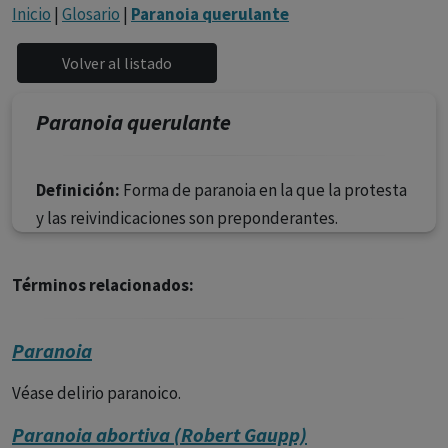
con ejercicio profesional. La información técnica de los
Inicio
|
Glosario
|
Paranoia querulante
fármacos se facilita a título meramente informativo,
siendo responsabilidad de los profesionales
facultados prescribir medicamentos y decidir, en cada
caso concreto, el tratamiento más adecuado a las
Paranoia querulante
necesidades del paciente.
Definición:
Forma de paranoia en la que la protesta
y las reivindicaciones son preponderantes.
Términos relacionados:
Paranoia
Véase delirio paranoico.
Paranoia abortiva (Robert Gaupp)