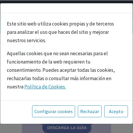
Este sitio web utiliza cookies propias y de terceros
para analizar el uso que haces del sitio y mejorar
nuestros servicios.
Aquellas cookies que no sean necesarias para el
funcionamiento de la web requieren tu
consentimiento. Puedes aceptar todas las cookies,
rechazarlas todas o consultar más información en
nuestra
Política de Cookies.
Toda la información incluida en la Página Web está
referida a productos del mercado español y, por
Configurar cookies
Rechazar
Acepto
tanto, dirigida a profesionales sanitarios legalmente
facultados para prescribir o dispensar medicamentos