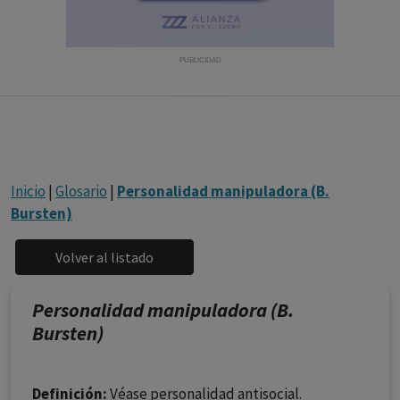
con ejercicio profesional. La información técnica de los
fármacos se facilita a título meramente informativo,
siendo responsabilidad de los profesionales
PUBLICIDAD
facultados prescribir medicamentos y decidir, en cada
caso concreto, el tratamiento más adecuado a las
necesidades del paciente.
Inicio
|
Glosario
|
Personalidad manipuladora (B.
Bursten)
Personalidad manipuladora (B.
Bursten)
Definición:
Véase personalidad antisocial.