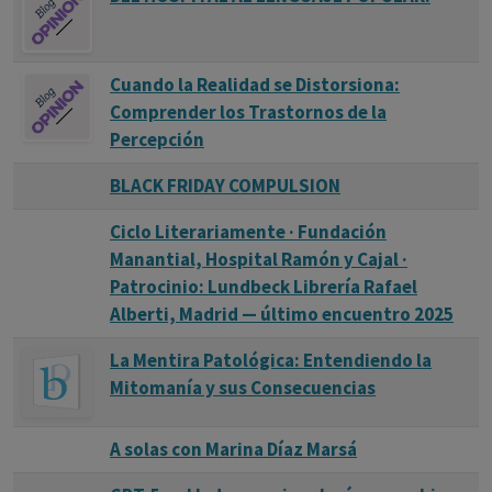
Cuando la Realidad se Distorsiona:
Comprender los Trastornos de la
Percepción
BLACK FRIDAY COMPULSION
Ciclo Literariamente · Fundación
Manantial, Hospital Ramón y Cajal ·
Patrocinio: Lundbeck Librería Rafael
Alberti, Madrid — último encuentro 2025
La Mentira Patológica: Entendiendo la
Mitomanía y sus Consecuencias
A solas con Marina Díaz Marsá