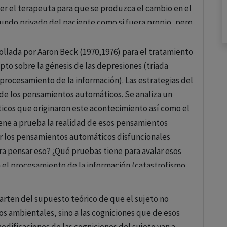
er el terapeuta para que se produzca el cambio en el
)
mundo privado del paciente como si fuera propio, pero
rategias de aceptación y mindfulness, combinadas con
 aprecio positivo incondicional del paciente que
para aumentar la flexibilidad psicológica. Se enseña
iones de aceptación, sin ningún sentimiento de te
ollada por Aaron Beck (1970,1976) para el tratamiento
 sentimientos en lugar de luchar contra ellos,
pto sobre la génesis de las depresiones (triada
r su comportamiento en dirección a sus valores
procesamiento de la información). Las estrategias del
n de los pensamientos automáticos. Se analiza un
cos que originaron este acontecimiento así como el
ene a prueba la realidad de esos pensamientos
texto de las relaciones familiares y de pareja. El
ar los pensamientos automáticos disfuncionales
conflictos y fortalecer las relaciones familiares. La
a pensar eso? ¿Qué pruebas tiene para avalar esos
los problemas individuales en el contexto de sistemas
el procesamiento de la información (catastrofismo,
 buscan otras explicaciones posibles. 3) A medida que
omáticos vamos dándonos cuenta de los esquemas
arten del supuesto teórico de que el sujeto no
 4) Evaluación de la validez de los esquemas
s ambientales, sino a las cogniciones que de esos
valuación de la validez de los pensamientos
a con varios pacientes al mismo tiempo. Este enfoque