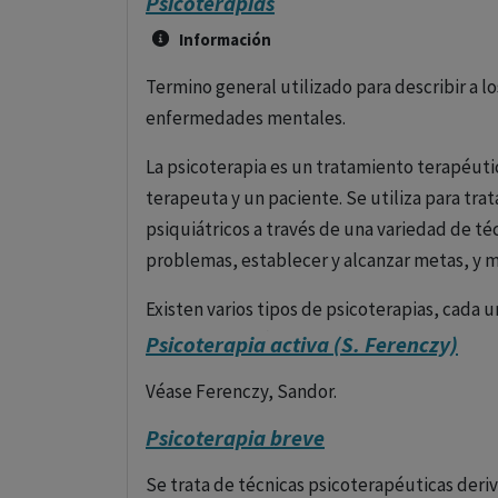
Psicoterapias
Información
Termino general utilizado para describir a lo
enfermedades mentales.
La psicoterapia es un tratamiento terapéuti
terapeuta y un paciente. Se utiliza para tra
psiquiátricos a través de una variedad de t
problemas, establecer y alcanzar metas, y 
Existen varios tipos de psicoterapias, cada 
técnicas específicas. Aquí algunos de los 
Psicoterapia activa (S. Ferenczy)
1. Terapia Cognitivo-Conductual (TCC)
Véase Ferenczy, Sandor.
Psicoterapia breve
La TCC se centra en identificar y cambiar 
destructivos mediante un enfoque estructura
Se trata de técnicas psicoterapéuticas deriva