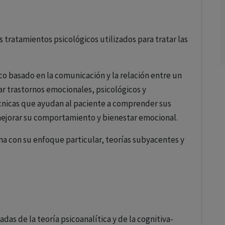
s tratamientos psicológicos utilizados para tratar las
co basado en la comunicación y la relación entre un
tar trastornos emocionales, psicológicos y
écnicas que ayudan al paciente a comprender sus
mejorar su comportamiento y bienestar emocional.
una con su enfoque particular, teorías subyacentes y
enfoques más comunes:
pensamientos y comportamientos negativos o
do y orientado a objetivos. Es efectiva para tratar
das de la teoría psicoanalítica y de la cognitiva-