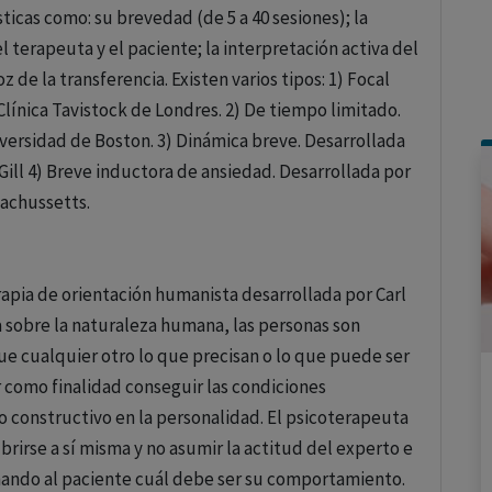
edad, la depresión, los trastornos alimentarios y el
ticas como: su brevedad (de 5 a 40 sesiones); la
la idea de que nuestros pensamientos determinan
l terapeuta y el paciente; la interpretación activa del
 de la transferencia. Existen varios tipos: 1) Focal
Clínica Tavistock de Londres. 2) De tiempo limitado.
a
iversidad de Boston. 3) Dinámica breve. Desarrollada
igmund Freud y otros. Se enfocan en explorar los
ill 4) Breve inductora de ansiedad. Desarrollada por
s conflictos internos inconscientes que pueden estar
sachussetts.
A través de este tipo de terapia, los pacientes
l aumentar la conciencia de sus motivaciones
to actual.
rapia de orientación humanista desarrollada por Carl
a sobre la naturaleza humana, las personas son
e cualquier otro lo que precisan o lo que puede ser
idual de hacer elecciones racionales y desarrollar su
r como finalidad conseguir las condiciones
ia humanista es la Terapia Centrada en la Persona,
 constructivo en la personalidad. El psicoterapeuta
la importancia de ofrecer un ambiente de aceptación,
rirse a sí misma y no asumir la actitud del experto e
io personal.
inando al paciente cuál debe ser su comportamiento.