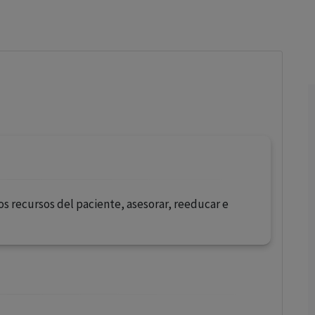
los profesionales facultados prescribir medicamentos y
decidir, en cada caso concreto, el tratamiento más adecuado
a las necesidades del paciente.
os recursos del paciente, asesorar, reeducar e