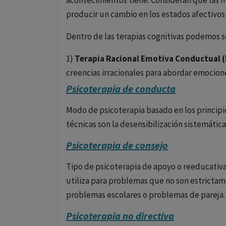
acontecimientos tiene. Consideran que las m
automáticos.
es útil para proporcionar apoyo y aliento e
producir un cambio en los estados afectivos
que son comunes entre ellos, permitiendo 
Dentro de las terapias cognitivas podemos se
7. Terapias basadas en Mindfulness
1)
Terapia Racional Emotiva Conductual (E
Estas terapias incorporan técnicas de atenci
creencias irracionales para abordar emoci
el presente y disminuir la ansiedad sobre ev
saludables.
Psicoterapia de conducta
Cognitiva Basada en Mindfulness (MBCT) y la
2) Autoinstruciones de Meichenbaum (1974,
Modo de psicoterapia basado en los principi
(MBSR).
técnicas son la desensibilización sistemática
3)
Terapia Cognitiva de Beck (1976)
: Cent
Consideraciones
Psicoterapia de consejo
distorsiones del pensamiento y creencias dis
La elección de la psicoterapia adecuada dep
y la ansiedad.
Tipo de psicoterapia de apoyo o reeducativa
problema a tratar, la personalidad del pacie
utiliza para problemas que no son estrict
4) Inoculación del estrés (Meichenbaum, 19
terapeuta. A menudo, los terapeutas utiliz
problemas escolares o problemas de pareja.
(Meichenbaum, 1974, 1977)
: Diseñado para
a las necesidades individuales del paciente.
de un diálogo interno positivo
Psicoterapia no directiva