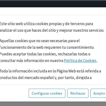
Psicología
Neurociencia
Bienestar
Congreso
Cursos
Este sitio web utiliza cookies propias y de terceros para
analizar el uso que haces del sitio y mejorar nuestros servicios.
Aquellas cookies que no sean necesarias para el
funcionamiento de la web requieren tu consentimiento.
Puedes aceptar todas las cookies, rechazarlas todas o
consultar más información en nuestra
Política de Cookies.
Toda la información incluida en la Página Web está referida a
productos del mercado español y, por tanto, dirigida a
profesionales sanitarios legalmente facultados para
prescribir o dispensar medicamentos con ejercicio
PUBLICIDAD
Configurar cookies
Rechazar
Acepto
profesional. La información técnica de los fármacos se facilita
a título meramente informativo, siendo responsabilidad de