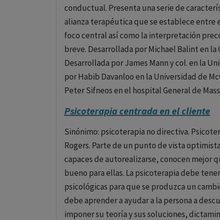
una variedad de trastornos, incluidos la ansi
conductual. Presenta una serie de caracterís
trastorno obsesivo-compulsivo. Se basa en 
alianza terapéutica que se establece entre e
nuestras emociones y comportamientos.
foco central así como la interpretación precoz
breve. Desarrollada por Michael Balint en la 
2. Psicoterapia Psicoanalítica y Psicodinámic
Desarrollada por James Mann y col. en la Un
Estos enfoques se basan en las teorías de S
por Habib Davanloo en la Universidad de McG
patrones de comportamiento arraigados y lo
Peter Sifneos en el hospital General de Mas
afectando el bienestar actual del individuo. 
Psicoterapia centrada en el cliente
pueden entender y resolver sus problemas a
internas y de cómo afectan su comportamien
Sinónimo: psicoterapia no directiva. Psicote
Rogers. Parte de un punto de vista optimist
3. Terapia Humanista
capaces de autorealizarse, conocen mejor qu
Este enfoque se centra en la capacidad indiv
bueno para ellas. La psicoterapia debe tene
máximo potencial. Una forma común de terap
psicológicas para que se produzca un cambio
desarrollada por Carl Rogers, que enfatiza 
debe aprender a ayudar a la persona a descub
empatía y congruencia para facilitar el camb
imponer su teoría y sus soluciones, dictam