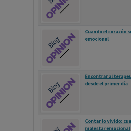
La TCC busca identificar, evaluar y modific
promover cambios positivos en el estado emo
cognitiva y conductual permite a los individ
de vida de manera más efectiva.
Cuando el corazón s
emocional
Fundamentos Teóricos
La TCC se fundamenta en dos tradiciones pri
Cognitiva
: Enfatiza el papel de los pensami
Encontrar al terape
generación de emociones y conductas.
desde el primer día
Conductual
: Deriva del condicionamiento c
comportamientos son aprendidos y mantenid
La integración de ambos enfoques da lugar a
colaborativas y centradas en el presente.
Contar lo vivido: cu
malestar emocional