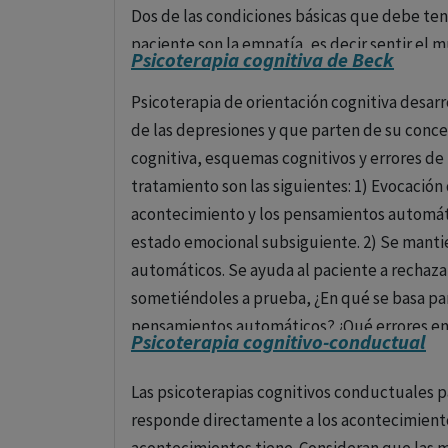
Dos de las condiciones básicas que debe ten
4. Terapia de Aceptación y Compromiso (ACT
paciente son la empatía, es decir sentir el 
Psicoterapia cognitiva de Beck
La ACT es una forma de TCC que utiliza est
sin nunca perder la cualidad de como si y el
compromisos de cambio de comportamiento, 
significa aceptación del paciente sin condic
Psicoterapia de orientación cognitiva desarr
a los pacientes a aceptar sus pensamientos y
quiero solamente si eres esto o aquello.
de las depresiones y que parten de su conce
comprometiéndose al mismo tiempo a cambia
cognitiva, esquemas cognitivos y errores de 
personales.
tratamiento son las siguientes: 1) Evocació
acontecimiento y los pensamientos automáti
5. Terapia de Pareja y Familia
estado emocional subsiguiente. 2) Se manti
Estas terapias tratan los problemas en el con
automáticos. Se ayuda al paciente a rechaz
objetivo es mejorar la comunicación, resolver 
sometiéndoles a prueba, ¿En qué se basa par
terapia sistémica familiar, por ejemplo, ve 
pensamientos automáticos? ¿Qué errores en 
Psicoterapia cognitivo-conductual
de relación más amplios como la familia.
generalización, etc.) está desarrollando? Se
se van identificando los pensamientos aut
Las psicoterapias cognitivos conductuales p
6. Terapia de Grupo
cognitivos disfuncionales que están debajo.
responde directamente a los acontecimiento
cognitivos. Esta evaluación es similar a la e
En la terapia de grupo, un terapeuta trabaj