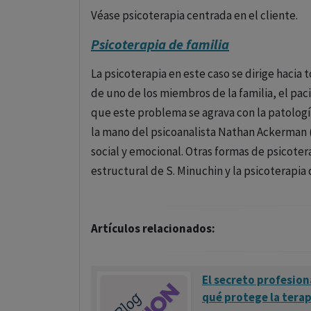
5)
Terapia de Solución de Problemas (D’Zur
Véase psicoterapia centrada en el cliente.
estructurado para identificar problemas y g
Psicoterapia de familia
6)
Desensibilización Sistemática (Wolpe,
La psicoterapia en este caso se dirige hacia
temidos con técnicas de relajación para redu
de uno de los miembros de la familia, el pac
7)
Detención del Pensamiento
: Introducid
que este problema se agrava con la patología 
Taylor y Wolpe y Lazarus, se utiliza para in
la mano del psicoanalista Nathan Ackerman (
negativos.
social y emocional. Otras formas de psicotera
estructural de S. Minuchin y la psicoterapia
8)
Sensibilización Encubierta (Cautela, 1
comportamientos no deseados con consecuen
9)
Reforzamiento Encubierto (Mahoney y 
Artículos relacionados:
comportamientos deseables mediante la vis
10)
Terapia de Atribución (Rotter, 1966)
:
El secreto profesiona
disfuncionales que influyen en la percepción
qué protege la terap