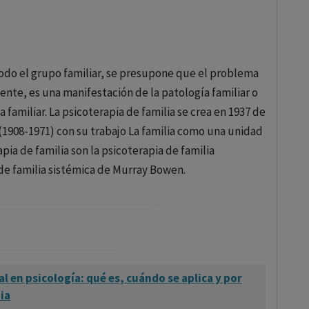
illa y Goldfried, 1971)
: Proporciona un marco
enerar soluciones efectivas.
 1958)
: Combina la exposición gradual a estímulos
 todo el grupo familiar, se presupone que el problema
cir la ansiedad.
iente, es una manifestación de la patología familiar o
a por Bain (1928) y posteriormente desarrollada por
familiar. La psicoterapia de familia se crea en 1937 de
terrumpir patrones de pensamiento intrusivos o
1908-1971) con su trabajo La familia como una unidad
pia de familia son la psicoterapia de familia
 de familia sistémica de Murray Bowen.
966)
: Aplica la imaginación guiada para asociar
cias aversivas.
Cautela, 1970)
: Utiliza la imaginación para reforzar
ualización de recompensas.
 Se centra en modificar atribuciones causales
l en psicología: qué es, cuándo se aplica y por
 de control y la autoestima.
ia