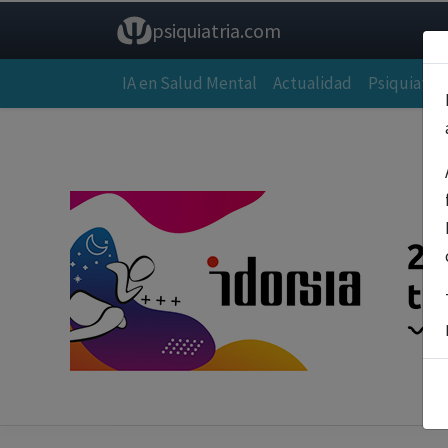
psiquiatria.com
IA en Salud Mental
Actualidad
Psiquiatría