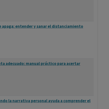
ar estos patrones de pensamiento desadaptativos para
cional y en la conducta. Esta transformación
uos afrontar mejor sus problemas y alcanzar objetivos
e apaga: entender y sanar el distanciamiento
ncipales:
entos automáticos y las creencias centrales en la
uta adecuado: manual práctico para acertar
lásico y operante, poniendo énfasis en cómo los
os por las contingencias ambientales.
 intervenciones prácticas que son estructuradas,
ando la narrativa personal ayuda a comprender el