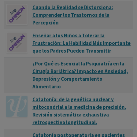
Cuando la Realidad se Distorsiona:
Comprender los Trastornos de la
Percepción
Enseñar a los Niños a Tolerar la
Frustración: La Habilidad Más Importante
que los Padres Pueden Transmitir
¿Por Qué es Esencial la Psiquiatría en la
Cirugía Bariátrica? Impacto en Ansiedad,
Depresión y Comportamiento
Alimentario
Catatonía: de la genética nuclear y
mitocondrial a la medicina de precisión.
Revisión sistemática exhaustiva
retrospectiva longitudinal.
Catatonía postoperatoria en pacientes