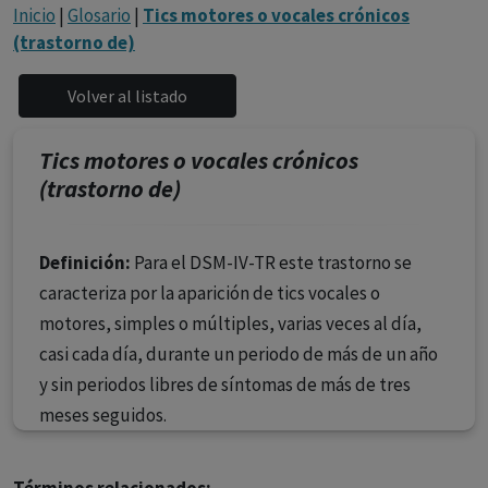
con ejercicio profesional. La información técnica de los
Inicio
|
Glosario
|
Tics motores o vocales crónicos
fármacos se facilita a título meramente informativo,
(trastorno de)
siendo responsabilidad de los profesionales
facultados prescribir medicamentos y decidir, en cada
caso concreto, el tratamiento más adecuado a las
necesidades del paciente.
Tics motores o vocales crónicos
(trastorno de)
Definición:
Para el DSM-IV-TR este trastorno se
caracteriza por la aparición de tics vocales o
motores, simples o múltiples, varias veces al día,
casi cada día, durante un periodo de más de un año
y sin periodos libres de síntomas de más de tres
meses seguidos.