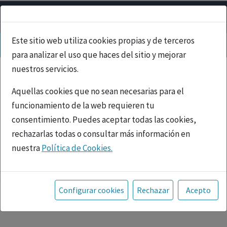
Este sitio web utiliza cookies propias y de terceros
para analizar el uso que haces del sitio y mejorar
nuestros servicios.
Aquellas cookies que no sean necesarias para el
funcionamiento de la web requieren tu
consentimiento. Puedes aceptar todas las cookies,
rechazarlas todas o consultar más información en
nuestra
Política de Cookies.
PUBLICIDAD
Toda la información incluida en la Página Web está
referida a productos del mercado español y, por
Configurar cookies
Rechazar
Acepto
tanto, dirigida a profesionales sanitarios legalmente
facultados para prescribir o dispensar medicamentos