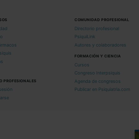
SOS
COMUNIDAD PROFESIONAL
idad
Directorio profesional
io
PsiquiLink
ármacos
Autores y colaboradores
siquis
FORMACIÓN Y CIENCIA
as
Cursos
Congreso Interpsiquis
O PROFESIONALES
Agenda de congresos
 sesión
Publicar en Psiquiatria.com
rarse