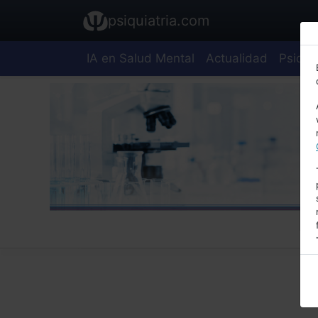
psiquiatria.com
IA en Salud Mental
Actualidad
Psiquia
E
A