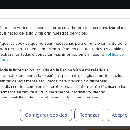
Bienvenid@ a psiquiatria.com
tría
Psicología
Neurociencia
Bienestar
Congreso
Este sitio web utiliza cookies propias y de terceros para analizar el uso
que haces del sitio y mejorar nuestros servicios.
scribe tu Email
Aquellas cookies que no sean necesarias para el funcionamiento de la
web requieren tu consentimiento. Puedes aceptar todas las cookies,
rechazarlas todas o consultar más información en nuestra
Política de
ccede o regístrate con tu email.
Cookies.
Toda la información incluida en la Página Web está referida a
productos del mercado español y, por tanto, dirigida a profesionales
sanitarios legalmente facultados para prescribir o dispensar
Cancelar
medicamentos con ejercicio profesional. La información técnica de los
PUBLICIDAD
fármacos se facilita a título meramente informativo, siendo
responsabilidad de los profesionales facultados prescribir
medicamentos y decidir, en cada caso concreto, el tratamiento más
adecuado a las necesidades del paciente.
Configurar cookies
Rechazar
Acepto