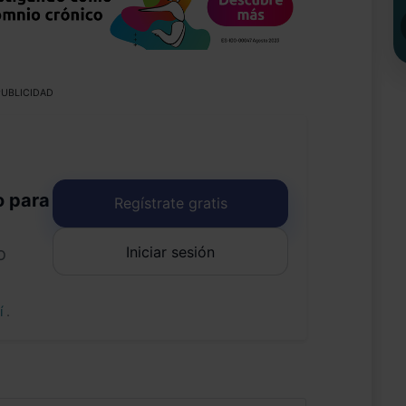
UBLICIDAD
o para
Regístrate gratis
Iniciar sesión
o
uí
.