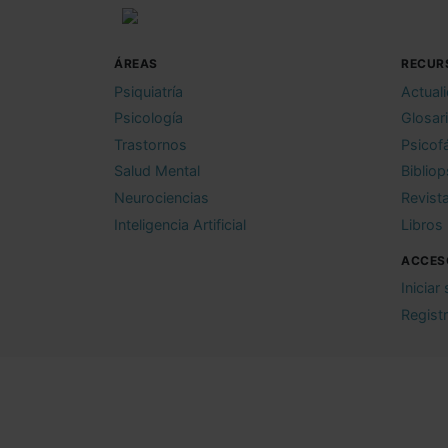
ÁREAS
RECUR
Psiquiatría
Actual
Psicología
Glosar
Trastornos
Psicof
Salud Mental
Bibliop
Neurociencias
Revist
Inteligencia Artificial
Libros
ACCES
Iniciar
Regist