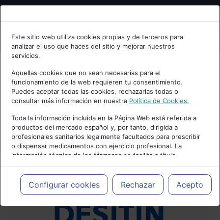
Bienvenid@ a psiquiatria.com
Este sitio web utiliza cookies propias y de terceros para
analizar el uso que haces del sitio y mejorar nuestros
Escribe tu Email
servicios.
Aquellas cookies que no sean necesarias para el
funcionamiento de la web requieren tu consentimiento.
Accede o regístrate con tu email.
Puedes aceptar todas las cookies, rechazarlas todas o
consultar más información en nuestra
Política de Cookies.
Toda la información incluida en la Página Web está referida a
productos del mercado español y, por tanto, dirigida a
Cancelar
profesionales sanitarios legalmente facultados para prescribir
o dispensar medicamentos con ejercicio profesional. La
información técnica de los fármacos se facilita a título
meramente informativo, siendo responsabilidad de los
profesionales facultados prescribir medicamentos y decidir, en
cada caso concreto, el tratamiento más adecuado a las
Configurar cookies
Rechazar
Acepto
necesidades del paciente.