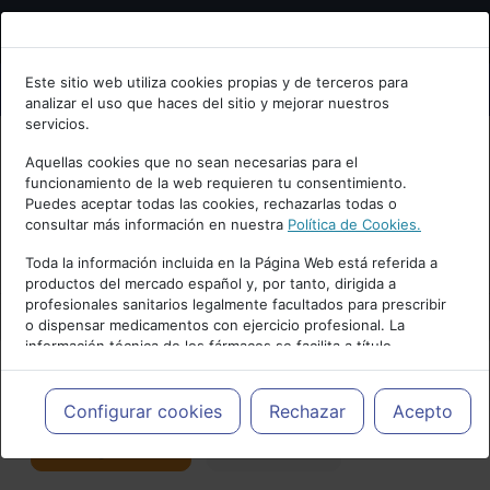
Bienvenid@ a psiquiatria.com
Este sitio web utiliza cookies propias y de terceros para
analizar el uso que haces del sitio y mejorar nuestros
Escribe tu Email
servicios.
Aquellas cookies que no sean necesarias para el
funcionamiento de la web requieren tu consentimiento.
Accede o regístrate con tu email.
Puedes aceptar todas las cookies, rechazarlas todas o
consultar más información en nuestra
Política de Cookies.
PUBLICIDAD
Toda la información incluida en la Página Web está referida a
productos del mercado español y, por tanto, dirigida a
Cancelar
profesionales sanitarios legalmente facultados para prescribir
o dispensar medicamentos con ejercicio profesional. La
información técnica de los fármacos se facilita a título
meramente informativo, siendo responsabilidad de los
profesionales facultados prescribir medicamentos y decidir, en
Actualidad y Artículos
|
TDAH
cada caso concreto, el tratamiento más adecuado a las
Configurar cookies
Rechazar
Acepto
necesidades del paciente.
Seguir
Favorito
115