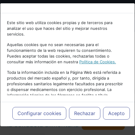
Bienvenid@ a psiquiatria.com
Este sitio web utiliza cookies propias y de terceros para
analizar el uso que haces del sitio y mejorar nuestros
Escribe tu Email
servicios.
Aquellas cookies que no sean necesarias para el
funcionamiento de la web requieren tu consentimiento.
Accede o regístrate con tu email.
Puedes aceptar todas las cookies, rechazarlas todas o
consultar más información en nuestra
Política de Cookies.
PUBLICIDAD
Toda la información incluida en la Página Web está referida a
productos del mercado español y, por tanto, dirigida a
Cancelar
profesionales sanitarios legalmente facultados para prescribir
o dispensar medicamentos con ejercicio profesional. La
información técnica de los fármacos se facilita a título
meramente informativo, siendo responsabilidad de los
profesionales facultados prescribir medicamentos y decidir, en
Actualidad y Artículos
|
Trastornos de
cada caso concreto, el tratamiento más adecuado a las
Configurar cookies
Rechazar
Acepto
necesidades del paciente.
Seguir
la conducta alimentaria
98