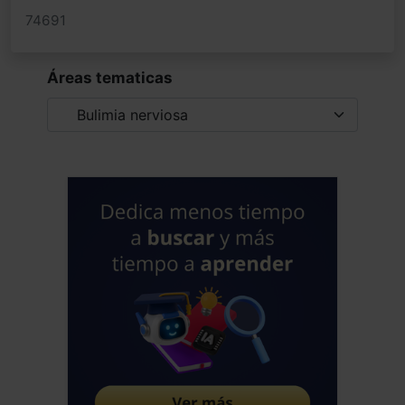
74691
conocerlas en profundidad. No nacemos
iguales ni afrontamos los estresores
sociales y estímulos del entorno de la
Áreas tematicas
misma forma. Los desajustes
psicopatológicos son en mi opinión
derivados de la interacción crónica
desajustada de la vulnerabilidad bio-
social, nunca son primarios, pudiendo
cristalizar con una gran variabilidad
comportamental o de respuestas
neurofisioendocrinoinmunológicas. Para
mi este es el proceso mas común que
subyace debajo de muchas cronicidades
humanas. Saludos alegres del
neandertal hiperactivo de Sevilla
Jose Luis Frias Pulido
Médico - España