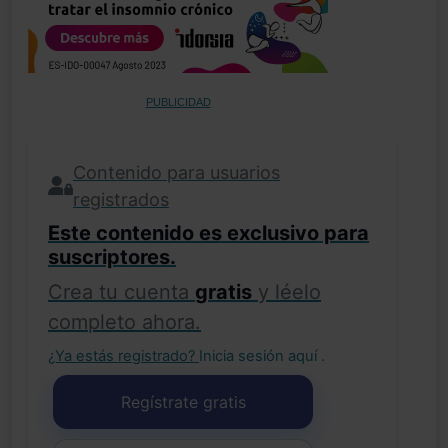
PUBLICIDAD
Contenido para usuarios
registrados
Este contenido es exclusivo para
suscriptores.
Crea tu cuenta
gratis
y léelo
completo ahora.
¿Ya estás registrado?
Inicia sesión aquí
.
Regístrate gratis