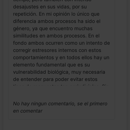
desajustes en sus vidas, por su
repetición. En mi opinión lo único que
diferencia ambos procesos ha sido el
género, ya que encuentro muchas
similitudes en ambos procesos. En el
fondo ambos ocurren como un intento de
corregir estresores internos con estos
comportamientos y en todos ellos hay un
elemento fundamental que es su
vulnerabilidad biológica, muy necesaria
de entender para poder evitar estos
tipos de respuestas tan perjudiciales. Sin
entender lo que motiva estas respuestas
es casi imposible su abordaje,
No hay ningun comentario, se el primero
convirtiéndose todas las terapias
en comentar
farmacológicas en un parcheo o
tratamiento sintomático, no puedo incluir
entre ellas las psicoanálticas por no