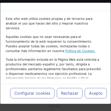
Bienvenid@ a psiquiatria.com
Este sitio web utiliza cookies propias y de terceros para
analizar el uso que haces del sitio y mejorar nuestros
Escribe tu Email
servicios.
Aquellas cookies que no sean necesarias para el
funcionamiento de la web requieren tu consentimiento.
Accede o regístrate con tu email.
Puedes aceptar todas las cookies, rechazarlas todas o
consultar más información en nuestra
Política de Cookies.
Toda la información incluida en la Página Web está referida a
productos del mercado español y, por tanto, dirigida a
Cancelar
profesionales sanitarios legalmente facultados para prescribir
o dispensar medicamentos con ejercicio profesional. La
información técnica de los fármacos se facilita a título
meramente informativo, siendo responsabilidad de los
profesionales facultados prescribir medicamentos y decidir, en
cada caso concreto, el tratamiento más adecuado a las
Configurar cookies
Rechazar
Acepto
necesidades del paciente.
PUBLICIDAD