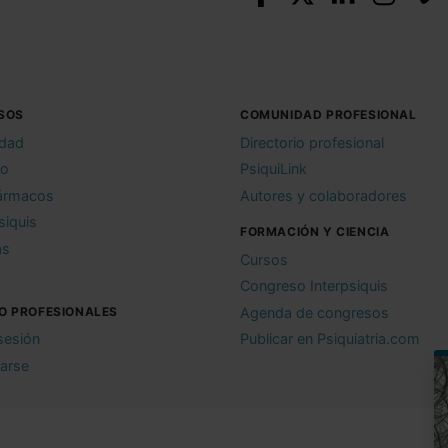
SOS
COMUNIDAD PROFESIONAL
idad
Directorio profesional
io
PsiquiLink
ármacos
Autores y colaboradores
siquis
FORMACIÓN Y CIENCIA
as
Cursos
Congreso Interpsiquis
O PROFESIONALES
Agenda de congresos
 sesión
Publicar en Psiquiatria.com
rarse