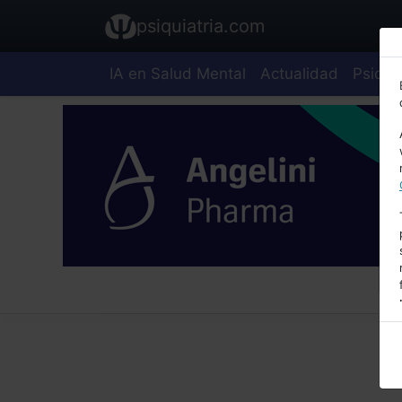
psiquiatria.com
IA en Salud Mental
Actualidad
Psiquia
E
A