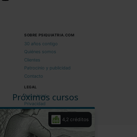
SOBRE PSIQUIATRIA.COM
30 años contigo
Quiénes somos
Clientes
Patrocinio y publicidad
Contacto
LEGAL
Próximos cursos
Aviso legal
Privacidad
Cookies
4,2 créditos
Condiciones de uso