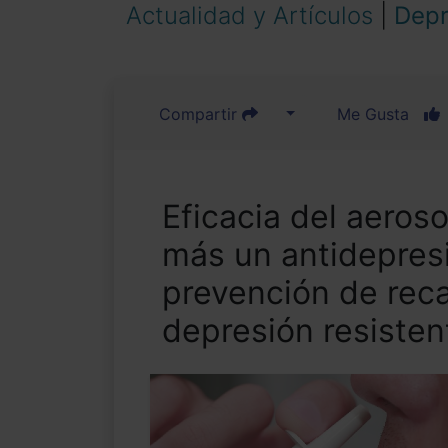
Actualidad y Artículos
|
Depr
Compartir
Me Gusta
Eficacia del aeros
más un antidepresi
prevención de rec
depresión resisten