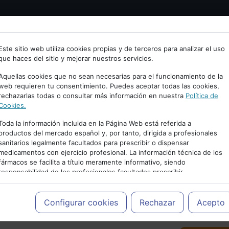
Bienvenid@ a psiquiatria.com
tría
Psicología
Neurociencia
Bienestar
Congreso
Este sitio web utiliza cookies propias y de terceros para analizar el uso
que haces del sitio y mejorar nuestros servicios.
scribe tu Email
Aquellas cookies que no sean necesarias para el funcionamiento de la
web requieren tu consentimiento. Puedes aceptar todas las cookies,
rechazarlas todas o consultar más información en nuestra
Política de
ccede o regístrate con tu email.
Cookies.
Toda la información incluida en la Página Web está referida a
productos del mercado español y, por tanto, dirigida a profesionales
sanitarios legalmente facultados para prescribir o dispensar
Cancelar
medicamentos con ejercicio profesional. La información técnica de los
PUBLICIDAD
fármacos se facilita a título meramente informativo, siendo
responsabilidad de los profesionales facultados prescribir
medicamentos y decidir, en cada caso concreto, el tratamiento más
adecuado a las necesidades del paciente.
Configurar cookies
Rechazar
Acepto