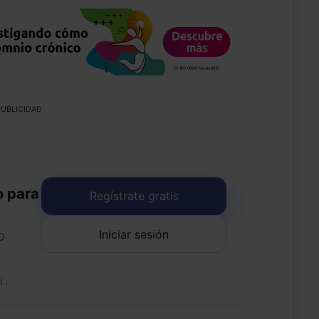
UBLICIDAD
o para
Regístrate gratis
Iniciar sesión
o
uí
.