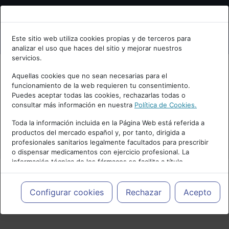
Bienvenid@ a psiquiatria.com
Este sitio web utiliza cookies propias y de terceros para
analizar el uso que haces del sitio y mejorar nuestros
Escribe tu Email
servicios.
Aquellas cookies que no sean necesarias para el
funcionamiento de la web requieren tu consentimiento.
Accede o regístrate con tu email.
Puedes aceptar todas las cookies, rechazarlas todas o
consultar más información en nuestra
Política de Cookies.
Toda la información incluida en la Página Web está referida a
productos del mercado español y, por tanto, dirigida a
Cancelar
profesionales sanitarios legalmente facultados para prescribir
o dispensar medicamentos con ejercicio profesional. La
información técnica de los fármacos se facilita a título
meramente informativo, siendo responsabilidad de los
profesionales facultados prescribir medicamentos y decidir, en
cada caso concreto, el tratamiento más adecuado a las
Configurar cookies
Rechazar
Acepto
PUBLICIDAD
necesidades del paciente.