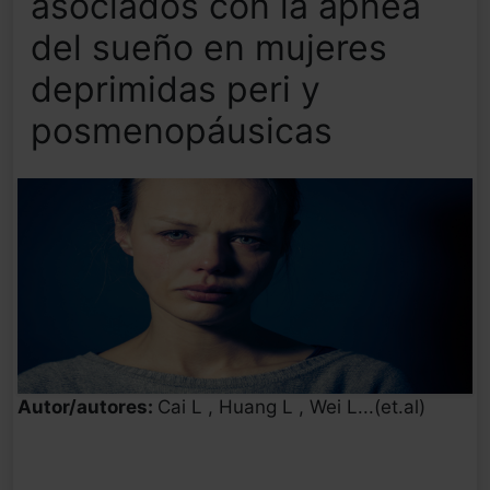
asociados con la apnea
del sueño en mujeres
deprimidas peri y
posmenopáusicas
Autor/autores:
Cai L , Huang L , Wei L...(et.al)