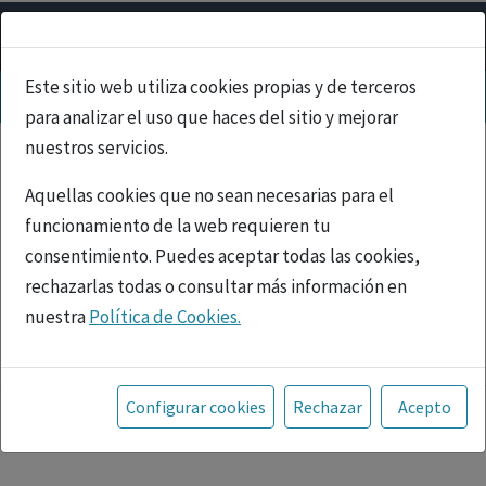
Este sitio web utiliza cookies propias y de terceros
para analizar el uso que haces del sitio y mejorar
nuestros servicios.
Aquellas cookies que no sean necesarias para el
funcionamiento de la web requieren tu
consentimiento. Puedes aceptar todas las cookies,
rechazarlas todas o consultar más información en
nuestra
Política de Cookies.
PUBLICIDAD
Toda la información incluida en la Página Web está
referida a productos del mercado español y, por
Configurar cookies
Rechazar
Acepto
tanto, dirigida a profesionales sanitarios legalmente
facultados para prescribir o dispensar medicamentos