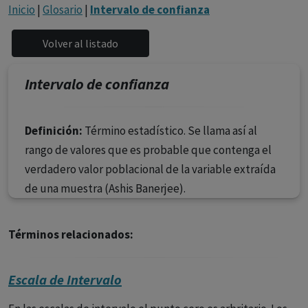
con ejercicio profesional. La información técnica de los
Inicio
|
Glosario
|
Intervalo de confianza
fármacos se facilita a título meramente informativo,
siendo responsabilidad de los profesionales
facultados prescribir medicamentos y decidir, en cada
caso concreto, el tratamiento más adecuado a las
Intervalo de confianza
necesidades del paciente.
Definición:
Término estadístico. Se llama así al
rango de valores que es probable que contenga el
verdadero valor poblacional de la variable extraída
de una muestra (Ashis Banerjee).
Términos relacionados:
Escala de Intervalo