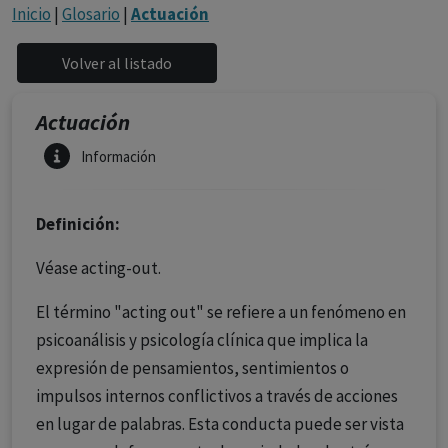
con ejercicio profesional. La información técnica de los
Inicio
|
Glosario
|
Actuación
fármacos se facilita a título meramente informativo,
siendo responsabilidad de los profesionales
facultados prescribir medicamentos y decidir, en cada
caso concreto, el tratamiento más adecuado a las
Actuación
necesidades del paciente.
Información
Definición:
Véase acting-out.
El término "acting out" se refiere a un fenómeno en
psicoanálisis y psicología clínica que implica la
expresión de pensamientos, sentimientos o
impulsos internos conflictivos a través de acciones
en lugar de palabras. Esta conducta puede ser vista