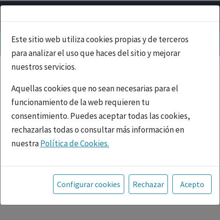
Este sitio web utiliza cookies propias y de terceros
para analizar el uso que haces del sitio y mejorar
nuestros servicios.
Aquellas cookies que no sean necesarias para el
funcionamiento de la web requieren tu
consentimiento. Puedes aceptar todas las cookies,
rechazarlas todas o consultar más información en
nuestra
Política de Cookies.
PUBLICIDAD
Toda la información incluida en la Página Web está
referida a productos del mercado español y, por
Configurar cookies
Rechazar
Acepto
tanto, dirigida a profesionales sanitarios legalmente
facultados para prescribir o dispensar medicamentos