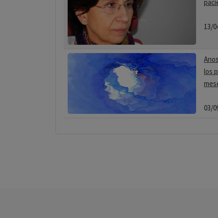
paci
13/0
Anos
los 
mes
03/0