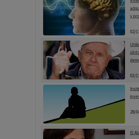
Inve
adqu
y pr
02/1
Util
sínt
deme
03/1
Insi
inve
28/0
El A