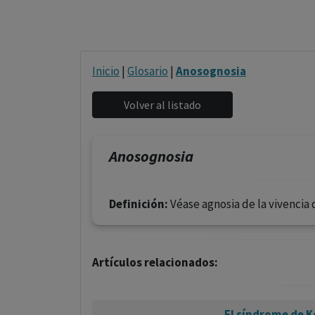
Inicio
|
Glosario
|
Anosognosia
Anosognosia
Definición:
Véase agnosia de la vivencia 
Artículos relacionados:
El síndrome de K