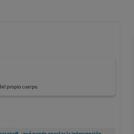
los profesionales facultados prescribir medicamentos y
decidir, en cada caso concreto, el tratamiento más adecuado
a las necesidades del paciente.
del propio cuerpo.
orsakoff, ¿qué puede aportar la intervención