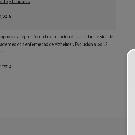
ente y familiares
4/2015
ognosia y depresión en la percepción de la calidad de vida de
pacientes con enfermedad de Alzheimer. Evolución a los 12
es
9/2014