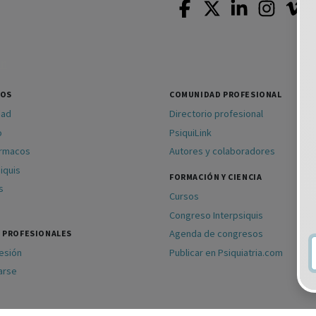
SOS
COMUNIDAD PROFESIONAL
dad
Directorio profesional
o
PsiquiLink
ármacos
Autores y colaboradores
iquis
FORMACIÓN Y CIENCIA
s
Cursos
Congreso Interpsiquis
Agenda de congresos
 PROFESIONALES
sesión
Publicar en Psiquiatria.com
arse