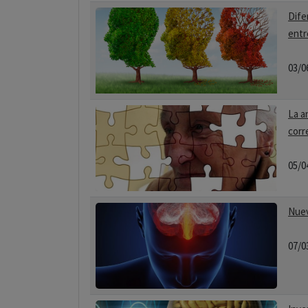
Dife
entr
03/0
La a
corr
05/0
Nuev
07/0