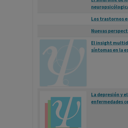
neuropsicólogic
Los trastornos e
Nuevas perspecti
El insight multid
síntomas en la e
La depresión y e
enfermedades ce