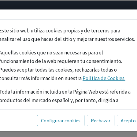
Psicología
Neurociencia
Bienestar
Congreso
Cursos
Este sitio web utiliza cookies propias y de terceros para
analizar el uso que haces del sitio y mejorar nuestros servicios.
Aquellas cookies que no sean necesarias para el
funcionamiento de la web requieren tu consentimiento.
Puedes aceptar todas las cookies, rechazarlas todas o
consultar más información en nuestra
Política de Cookies.
Toda la información incluida en la Página Web está referida a
productos del mercado español y, por tanto, dirigida a
profesionales sanitarios legalmente facultados para
prescribir o dispensar medicamentos con ejercicio
PUBLICIDAD
Configurar cookies
Rechazar
Acepto
profesional. La información técnica de los fármacos se facilita
a título meramente informativo, siendo responsabilidad de