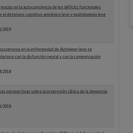
rencias en la autoconciencia de los déficits funcionales
e el deterioro cognitivo amnésico leve y multidominio leve
6/2019
nosognosia en la enfermedad de Alzheimer leve se
elaciona con la disfunción neural y con la compensación
4/2018
as perspectivas sobre la progresión clínica de la demencia
3/2018