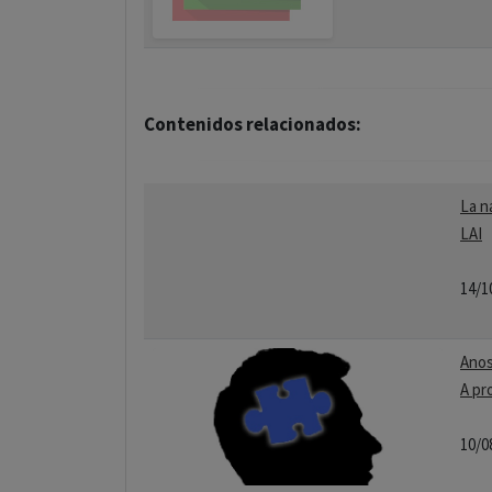
Contenidos relacionados:
La n
LAI
14/1
Anos
A pr
10/0