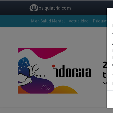
psiquiatria.com
IA en Salud Mental
Actualidad
Psiquiatría