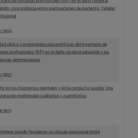
ntario de síntomas prefrontales (ISP) en el daño cerebral
irido: concordancia entre puntuaciones de paciente, familiar
ofesional
1/2016
idad clínica y propiedades psicométricas del inventario de
omas prefrontales (ISP) en el daño cerebral adquirido y las
ncias degenerativas
1/2015
ght en los trastornos mentales y en la conducta suicida: Una
stigación multimodal cualitativa y cuantitativa
4/2015
lzheimer puede fortalecer un vínculo emocional entre