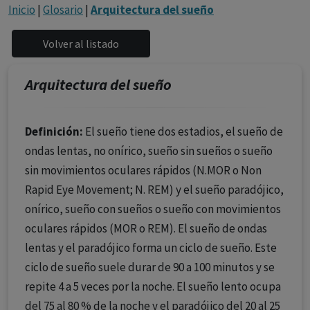
con ejercicio profesional. La información técnica de los
Inicio
|
Glosario
|
Arquitectura del sueño
fármacos se facilita a título meramente informativo,
siendo responsabilidad de los profesionales
facultados prescribir medicamentos y decidir, en cada
caso concreto, el tratamiento más adecuado a las
Arquitectura del sueño
necesidades del paciente.
Definición:
El sueño tiene dos estadios, el sueño de
ondas lentas, no onírico, sueño sin sueños o sueño
sin movimientos oculares rápidos (N.MOR o Non
Rapid Eye Movement; N. REM) y el sueño paradójico,
onírico, sueño con sueños o sueño con movimientos
oculares rápidos (MOR o REM). El sueño de ondas
lentas y el paradójico forma un ciclo de sueño. Este
ciclo de sueño suele durar de 90 a 100 minutos y se
repite 4 a 5 veces por la noche. El sueño lento ocupa
del 75 al 80 % de la noche y el paradójico del 20 al 25