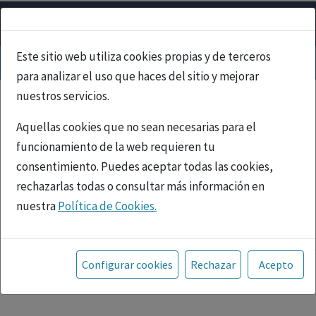
Este sitio web utiliza cookies propias y de terceros
para analizar el uso que haces del sitio y mejorar
nuestros servicios.
Aquellas cookies que no sean necesarias para el
funcionamiento de la web requieren tu
consentimiento. Puedes aceptar todas las cookies,
rechazarlas todas o consultar más información en
nuestra
Política de Cookies.
PUBLICIDAD
Toda la información incluida en la Página Web está
referida a productos del mercado español y, por
Configurar cookies
Rechazar
Acepto
tanto, dirigida a profesionales sanitarios legalmente
facultados para prescribir o dispensar medicamentos