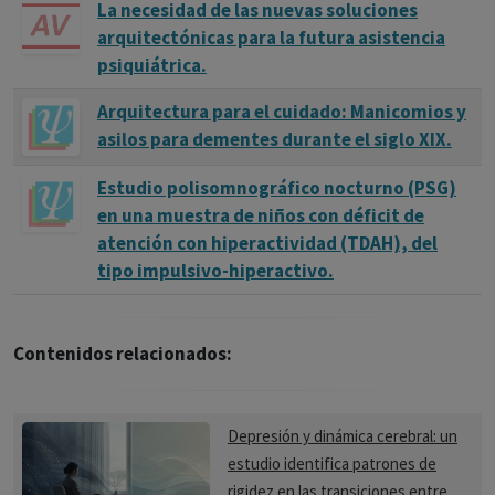
La necesidad de las nuevas soluciones
arquitectónicas para la futura asistencia
psiquiátrica.
Arquitectura para el cuidado: Manicomios y
asilos para dementes durante el siglo XIX.
Estudio polisomnográfico nocturno (PSG)
en una muestra de niños con déficit de
atención con hiperactividad (TDAH), del
tipo impulsivo-hiperactivo.
Contenidos relacionados:
Depresión y dinámica cerebral: un
estudio identifica patrones de
rigidez en las transiciones entre