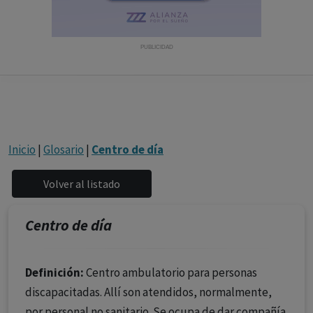
con ejercicio profesional. La información técnica de los
fármacos se facilita a título meramente informativo,
siendo responsabilidad de los profesionales
PUBLICIDAD
facultados prescribir medicamentos y decidir, en cada
caso concreto, el tratamiento más adecuado a las
necesidades del paciente.
Inicio
|
Glosario
|
Centro de día
Centro de día
Definición:
Centro ambulatorio para personas
discapacitadas. Allí son atendidos, normalmente,
por personal no sanitario. Se ocupa de dar compañía