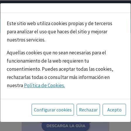
Este sitio web utiliza cookies propias y de terceros
para analizar el uso que haces del sitio y mejorar
nuestros servicios.
Aquellas cookies que no sean necesarias para el
funcionamiento de la web requieren tu
consentimiento. Puedes aceptar todas las cookies,
rechazarlas todas o consultar más información en
nuestra
Política de Cookies.
Toda la información incluida en la Página Web está
referida a productos del mercado español y, por
Configurar cookies
Rechazar
Acepto
tanto, dirigida a profesionales sanitarios legalmente
facultados para prescribir o dispensar medicamentos