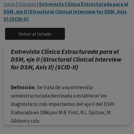
con ejercicio profesional. La información técnica de los
Inicio
|
Glosario
|
Entrevista Clínica Estructurada para el
fármacos se facilita a título meramente informativo,
DSM, eje II (Structural Clinical Interview for DSM, Axis
siendo responsabilidad de los profesionales
II) (SCID-II)
facultados prescribir medicamentos y decidir, en cada
caso concreto, el tratamiento más adecuado a las
necesidades del paciente.
Entrevista Clínica Estructurada para el
DSM, eje II (Structural Clinical Interview
for DSM, Axis II) (SCID-II)
Definición:
Se trata de una entrevista
semiestructurada destinada a establecer los
diagnósticos más importantes del eje II del DSM.
Elaborada en 1986 por M.B. First, R.L. Spitzer, M.
Gibbon y cols.