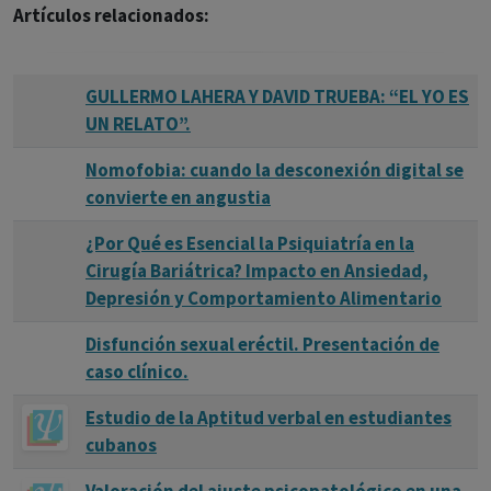
Artículos relacionados:
GULLERMO LAHERA Y DAVID TRUEBA: “EL YO ES
UN RELATO”.
Nomofobia: cuando la desconexión digital se
convierte en angustia
¿Por Qué es Esencial la Psiquiatría en la
Cirugía Bariátrica? Impacto en Ansiedad,
Depresión y Comportamiento Alimentario
Disfunción sexual eréctil. Presentación de
caso clínico.
Estudio de la Aptitud verbal en estudiantes
cubanos