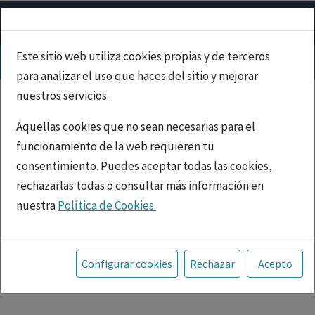
Este sitio web utiliza cookies propias y de terceros
para analizar el uso que haces del sitio y mejorar
nuestros servicios.
Aquellas cookies que no sean necesarias para el
funcionamiento de la web requieren tu
consentimiento. Puedes aceptar todas las cookies,
rechazarlas todas o consultar más información en
nuestra
Política de Cookies.
PUBLICIDAD
Toda la información incluida en la Página Web está
referida a productos del mercado español y, por
Configurar cookies
Rechazar
Acepto
tanto, dirigida a profesionales sanitarios legalmente
facultados para prescribir o dispensar medicamentos