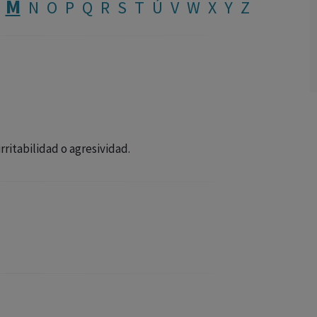
M
N
O
P
Q
R
S
T
Ú
V
W
X
Y
Z
ritabilidad o agresividad.