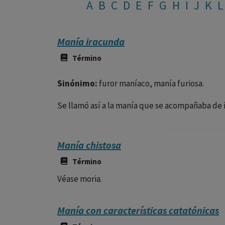
A
B
C
D
E
F
G
H
I
J
K
L
Manía iracunda
Término
Sinónimo:
furor maníaco, manía furiosa.
Se llamó así a la manía que se acompañaba de ir
Manía chistosa
Término
Véase moria.
Manía con características catatónicas