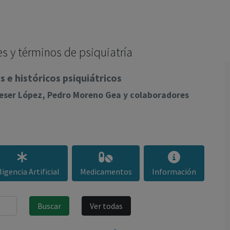
los profesionales facultados prescribir medicamentos y
decidir, en cada caso concreto, el tratamiento más adecuado
a las necesidades del paciente.
s y términos de psiquiatría
 e históricos psiquiátricos
lieser López, Pedro Moreno Gea y colaboradores
ligencia Artificial
Medicamentos
Información