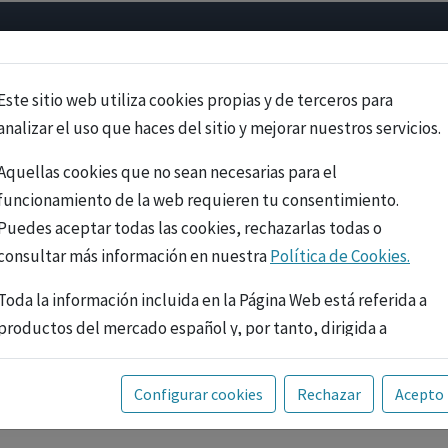
Psicología
Neurociencia
Bienestar
Congreso
Cursos
Este sitio web utiliza cookies propias y de terceros para
analizar el uso que haces del sitio y mejorar nuestros servicios.
Aquellas cookies que no sean necesarias para el
funcionamiento de la web requieren tu consentimiento.
Puedes aceptar todas las cookies, rechazarlas todas o
consultar más información en nuestra
Política de Cookies.
Toda la información incluida en la Página Web está referida a
productos del mercado español y, por tanto, dirigida a
profesionales sanitarios legalmente facultados para
prescribir o dispensar medicamentos con ejercicio
PUBLICIDAD
Configurar cookies
Rechazar
Acepto
profesional. La información técnica de los fármacos se facilita
a título meramente informativo, siendo responsabilidad de