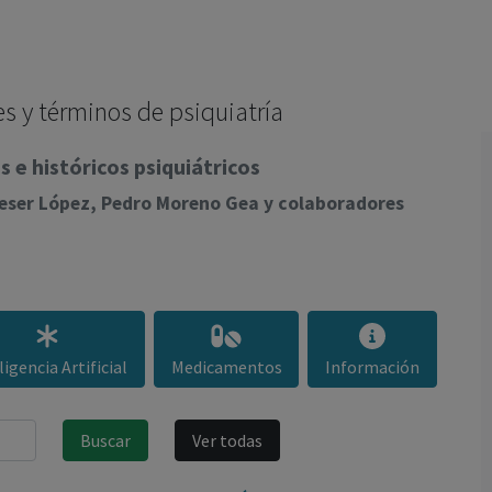
los profesionales facultados prescribir medicamentos y
decidir, en cada caso concreto, el tratamiento más adecuado
a las necesidades del paciente.
s y términos de psiquiatría
 e históricos psiquiátricos
lieser López, Pedro Moreno Gea y colaboradores
ligencia Artificial
Medicamentos
Información