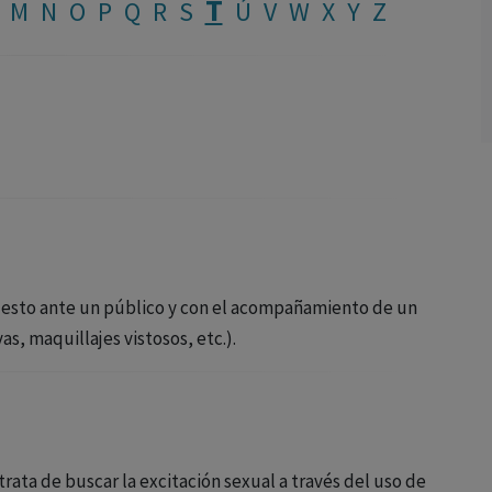
T
M
N
O
P
Q
R
S
Ú
V
W
X
Y
Z
opuesto ante un público y con el acompañamiento de un
s, maquillajes vistosos, etc.).
 trata de buscar la excitación sexual a través del uso de