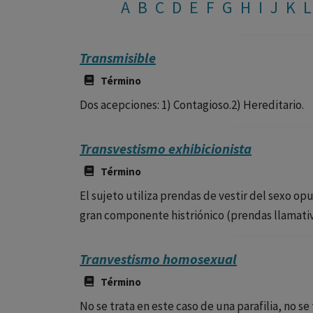
A
B
C
D
E
F
G
H
I
J
K
L
Transmisible
Término
Dos acepciones: 1) Contagioso.2) Hereditario.
Transvestismo exhibicionista
Término
El sujeto utiliza prendas de vestir del sexo 
gran componente histriónico (prendas llamativa
Tranvestismo homosexual
Término
No se trata en este caso de una parafilia, no se