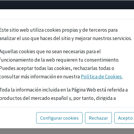
Psicología
Neurociencia
Bienestar
Congreso
Cursos
Este sitio web utiliza cookies propias y de terceros para
analizar el uso que haces del sitio y mejorar nuestros servicios.
Aquellas cookies que no sean necesarias para el
funcionamiento de la web requieren tu consentimiento.
Puedes aceptar todas las cookies, rechazarlas todas o
consultar más información en nuestra
Política de Cookies.
Toda la información incluida en la Página Web está referida a
productos del mercado español y, por tanto, dirigida a
profesionales sanitarios legalmente facultados para
prescribir o dispensar medicamentos con ejercicio
PUBLICIDAD
Configurar cookies
Rechazar
Acepto
profesional. La información técnica de los fármacos se facilita
a título meramente informativo, siendo responsabilidad de