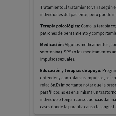
TratamientoEl tratamiento varía según el
individuales del paciente, pero puede inc
Terapia psicológica:
Como la terapia co
patrones de pensamiento y comportamien
Medicación:
Algunos medicamentos, como
serotonina (ISRS) o los medicamentos an
impulsos sexuales.
Educación y terapias de apoyo:
Program
entender y controlar sus impulsos, así c
relación.Es importante notar que la pre
parafílicos no es en sí misma un trastorn
individuo o tengan consecuencias dañinas
casos donde la parafilia causa tal angusti