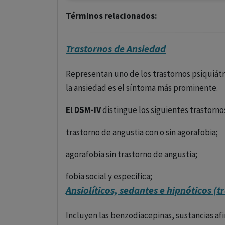
Términos relacionados:
Trastornos de Ansiedad
Representan uno de los trastornos psiquiátr
la ansiedad es el síntoma más prominente.
El DSM-IV
distingue los siguientes trastorno
trastorno de angustia con o sin agorafobia;
agorafobia sin trastorno de angustia;
fobia social y especifica;
Ansiolíticos, sedantes e hipnóticos (
trastorno obsesivo-compulsivo;
Incluyen las benzodiacepinas, sustancias afi
trastorno por estrés postraumático;