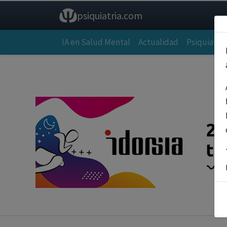
psiquiatria.com
IA en Salud Mental
Actualidad
Psiquiatría