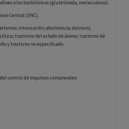
 afines a los barbitúricos (glutetimida, metacualona).
ioso Central (SNC).
tornos: intoxicación; abstinencia; delirium;
edad médica;
cótico; trastorno del estado de ánimo; trastorno de
eño y trastorno no especificado.
as;
 del control de impulsos comprenden:
renden:
a, fobias sociales, fobias especificas, otros trastornos
sin especificación);
inio de pensamientos, con predominio de actos, con
tornos obsesivos y trastornos obsesivos sin