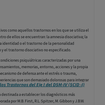
otra categoría, lo mismo que los trastornos
ivos como aquellos trastornos en los que se utiliza el
acterizan por la dificultad en resistir el impulso a
.
ro de ellos se encuentran: la amnesia disociativa; la
 para los demás.Los trastornos del control de impulsos
la identidad o el trastorno de la personalidad
 las que una persona tiene dificultades para resistir
 y el trastorno disociativo no especificado.
 dañinos para ellos mismos o para otros.
condiciones psiquiátricas caracterizadas por una
amente la vida social, laboral y personal de un
nsamientos, memorias, entorno, acciones y la propia
:
 mecanismo de defensa ante el estrés o trauma,
terizado por episodios de agresión desproporcionada a
periencias que son demasiado dolorosas para integrar
n este trastorno pueden tener explosiones verbales o
os Trastornos del Eje I del DSM-IV (SCID -I)
ociativos pueden afectar significativamente la vida
 mismos.
padece.
 destinada a establecer los diagnósticos más
 al impulso de robar objetos que usualmente no son
rada por M.B. First, R.L. Spitzer, M. Gibbon y J.B.W.