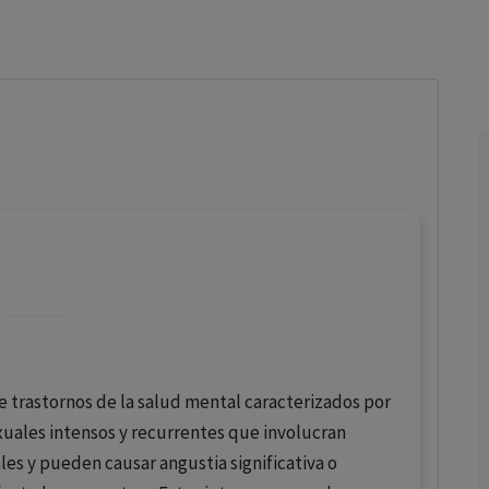
los profesionales facultados prescribir medicamentos y
decidir, en cada caso concreto, el tratamiento más adecuado
a las necesidades del paciente.
de trastornos de la salud mental caracterizados por
uales intensos y recurrentes que involucran
les y pueden causar angustia significativa o