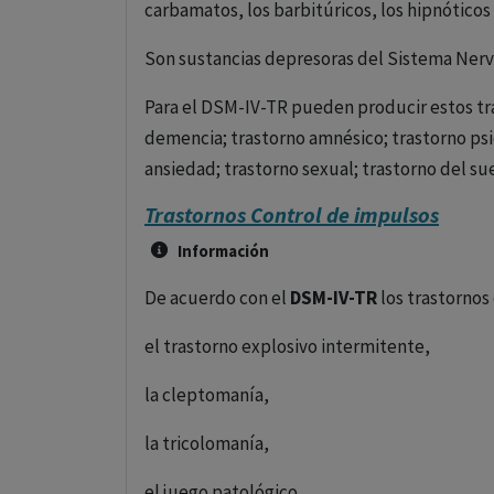
carbamatos, los barbitúricos, los hipnóticos
trastorno por estrés agudo;
Son sustancias depresoras del Sistema Nerv
trastorno por ansiedad generalizada;
Para el DSM-IV-TR pueden producir estos tras
trastorno de ansiedad debido a una enferm
demencia; trastorno amnésico; trastorno psi
ansiedad; trastorno sexual; trastorno del su
trastorno de ansiedad inducido por sustanci
Trastornos Control de impulsos
trastorno mixto ansioso-depresivo y
Información
trastornos de ansiedad no especificado.
De acuerdo con el
DSM-IV-TR
los trastornos
En la CIE-10
los trastornos neuróticos comp
el trastorno explosivo intermitente,
los trastornos de ansiedad fóbicos (agorafobi
la cleptomanía,
de ansiedad fóbica y trastornos de ansiedad 
la tricolomanía,
trastorno obsesivo-compulsivo (con predom
predominio de obsesiones y actos, otros tras
el juego patológico,