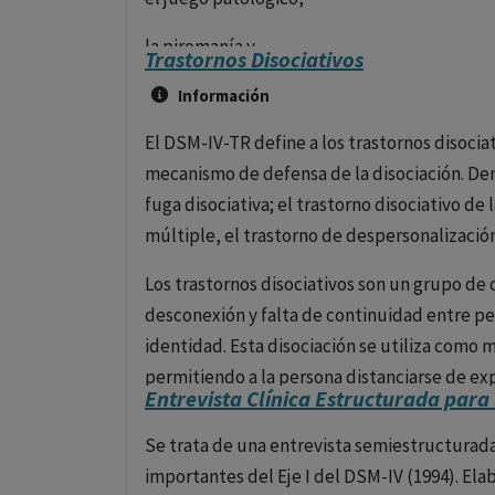
especificar).
la piromanía y
Trastornos Disociativos
Las reacciones a estrés graves y
otros trastornos.
Información
los trastornos de adaptación se agrupan en 
El DSM-IV-TR define a los trastornos disociat
Los trastornos del control de impulsos se car
somatomorfos y otros trastornos neuróticos
mecanismo de defensa de la disociación. Dent
realizar un acto perjudicial para sí mismo o
fuga disociativa; el trastorno disociativo de 
son un grupo de condiciones psiquiátricas en
múltiple, el trastorno de despersonalización
la urgencia de realizar actos que podrían ser
Los trastornos disociativos son un grupo de 
Estos trastornos pueden afectar significativ
desconexión y falta de continuidad entre pe
individuo. Aquí algunos de los más comunes
identidad. Esta disociación se utiliza como
Trastorno explosivo intermitente
: Carac
permitiendo a la persona distanciarse de ex
la situación o provocación. Las personas co
Entrevista Clínica Estructurada para l
con su conciencia normal. Los trastornos dis
físicas hacia objetos, otras personas o ellos
cotidiana y el funcionamiento de quien los 
Se trata de una entrevista semiestructurada
Cleptomanía
: La incapacidad de resistirse
importantes del Eje I del DSM-IV (1994). Elabo
Tipos Principales de Trastornos Disociativos