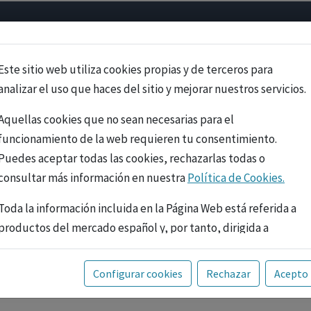
Psicología
Neurociencia
Bienestar
Congreso
Cursos
Este sitio web utiliza cookies propias y de terceros para
analizar el uso que haces del sitio y mejorar nuestros servicios.
Aquellas cookies que no sean necesarias para el
funcionamiento de la web requieren tu consentimiento.
Puedes aceptar todas las cookies, rechazarlas todas o
consultar más información en nuestra
Política de Cookies.
Toda la información incluida en la Página Web está referida a
productos del mercado español y, por tanto, dirigida a
profesionales sanitarios legalmente facultados para
prescribir o dispensar medicamentos con ejercicio
PUBLICIDAD
Configurar cookies
Rechazar
Acepto
profesional. La información técnica de los fármacos se facilita
a título meramente informativo, siendo responsabilidad de