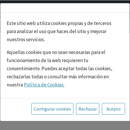
Este sitio web utiliza cookies propias y de terceros
para analizar el uso que haces del sitio y mejorar
nuestros servicios.
Aquellas cookies que no sean necesarias para el
funcionamiento de la web requieren tu
consentimiento. Puedes aceptar todas las cookies,
rechazarlas todas o consultar más información en
nuestra
Política de Cookies.
PUBLICIDAD
Toda la información incluida en la Página Web está
referida a productos del mercado español y, por
Configurar cookies
Rechazar
Acepto
tanto, dirigida a profesionales sanitarios legalmente
facultados para prescribir o dispensar medicamentos