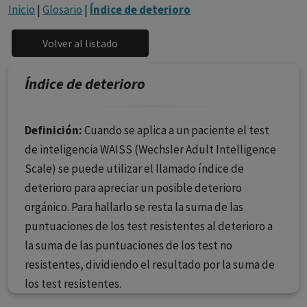
con ejercicio profesional. La información técnica de los
Inicio
|
Glosario
|
Índice de deterioro
fármacos se facilita a título meramente informativo,
siendo responsabilidad de los profesionales
facultados prescribir medicamentos y decidir, en cada
caso concreto, el tratamiento más adecuado a las
Índice de deterioro
necesidades del paciente.
Definición:
Cuando se aplica a un paciente el test
de inteligencia WAISS (Wechsler Adult Intelligence
Scale) se puede utilizar el llamado índice de
deterioro para apreciar un posible deterioro
orgánico. Para hallarlo se resta la suma de las
puntuaciones de los test resistentes al deterioro a
la suma de las puntuaciones de los test no
resistentes, dividiendo el resultado por la suma de
los test resistentes.