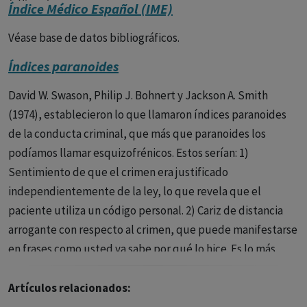
Índice Médico Español (IME)
n el caso de los adultos, la OMS define el sobrepeso y la
Véase base de datos bibliográficos.
obesidad como se indica a continuación:
Índices paranoides
• Sobrepeso: IMC igual o superior a 25.
David W. Swason, Philip J. Bohnert y Jackson A. Smith
• Obesidad: IMC igual o superior a 30.
(1974), establecieron lo que llamaron índices paranoides
de la conducta criminal, que más que paranoides los
Comité editorial
podíamos llamar esquizofrénicos. Estos serían: 1)
Sentimiento de que el crimen era justificado
independientemente de la ley, lo que revela que el
paciente utiliza un código personal. 2) Cariz de distancia
arrogante con respecto al crimen, que puede manifestarse
en frases como usted ya sabe por qué lo hice. Es lo más
desconcertante y lo que puede provocar reacciones de
irritabilidad en la gente; llama a atención esa falta de
Artículos relacionados:
resonancia emocional, de remordimientos del homicida. 3)