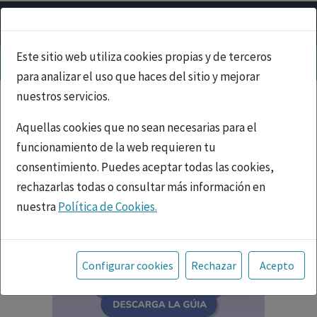
Este sitio web utiliza cookies propias y de terceros
para analizar el uso que haces del sitio y mejorar
nuestros servicios.
Aquellas cookies que no sean necesarias para el
funcionamiento de la web requieren tu
consentimiento. Puedes aceptar todas las cookies,
rechazarlas todas o consultar más información en
nuestra
Política de Cookies.
Toda la información incluida en la Página Web está
referida a productos del mercado español y, por
Configurar cookies
Rechazar
Acepto
tanto, dirigida a profesionales sanitarios legalmente
facultados para prescribir o dispensar medicamentos