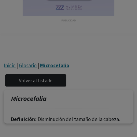
con ejercicio profesional. La información técnica de los
fármacos se facilita a título meramente informativo,
siendo responsabilidad de los profesionales
PUBLICIDAD
facultados prescribir medicamentos y decidir, en cada
caso concreto, el tratamiento más adecuado a las
necesidades del paciente.
Inicio
|
Glosario
|
Microcefalia
Microcefalia
Definición:
Disminución del tamaño de la cabeza.