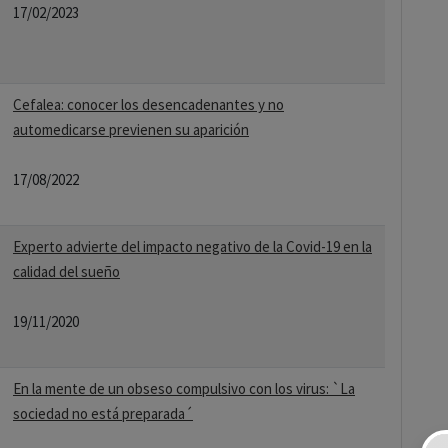
17/02/2023
Cefalea: conocer los desencadenantes y no
automedicarse previenen su aparición
17/08/2022
Experto advierte del impacto negativo de la Covid-19 en la
calidad del sueño
19/11/2020
En la mente de un obseso compulsivo con los virus: `La
sociedad no está preparada´