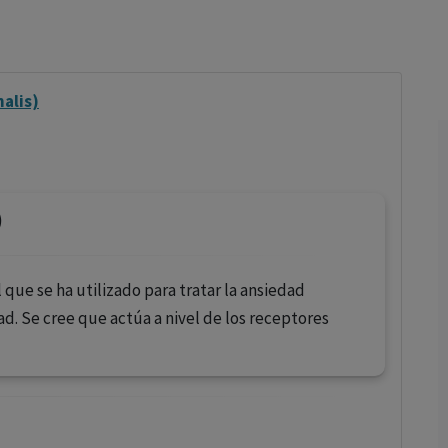
los profesionales facultados prescribir medicamentos y
decidir, en cada caso concreto, el tratamiento más adecuado
a las necesidades del paciente.
nalis)
)
que se ha utilizado para tratar la ansiedad
. Se cree que actúa a nivel de los receptores