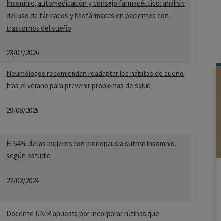
Insomnio, automedicación y consejo farmacéutico: análisis
del uso de fármacos y fitofármacos en pacientes con
trastornos del sueño
23/07/2026
Neumólogos recomiendan readaptar los hábitos de sueño
tras el verano para prevenir problemas de salud
29/08/2025
El 64% de las mujeres con menopausia sufren insomnio,
según estudio
22/02/2024
Docente UNIR apuesta por incorporar rutinas que