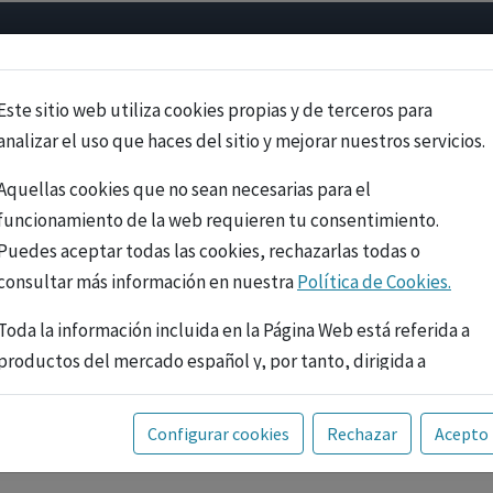
Psicología
Neurociencia
Bienestar
Congreso
Cursos
Este sitio web utiliza cookies propias y de terceros para
analizar el uso que haces del sitio y mejorar nuestros servicios.
Aquellas cookies que no sean necesarias para el
funcionamiento de la web requieren tu consentimiento.
Puedes aceptar todas las cookies, rechazarlas todas o
consultar más información en nuestra
Política de Cookies.
Toda la información incluida en la Página Web está referida a
productos del mercado español y, por tanto, dirigida a
profesionales sanitarios legalmente facultados para
prescribir o dispensar medicamentos con ejercicio
PUBLICIDAD
Configurar cookies
Rechazar
Acepto
profesional. La información técnica de los fármacos se facilita
a título meramente informativo, siendo responsabilidad de