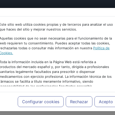
tría
Psicología
Neurociencia
Bienestar
Congreso
Este sitio web utiliza cookies propias y de terceros para analizar el uso
que haces del sitio y mejorar nuestros servicios.
Aquellas cookies que no sean necesarias para el funcionamiento de la
web requieren tu consentimiento. Puedes aceptar todas las cookies,
rechazarlas todas o consultar más información en nuestra
Política de
Cookies.
Toda la información incluida en la Página Web está referida a
productos del mercado español y, por tanto, dirigida a profesionales
sanitarios legalmente facultados para prescribir o dispensar
medicamentos con ejercicio profesional. La información técnica de los
fármacos se facilita a título meramente informativo, siendo
responsabilidad de los profesionales facultados prescribir
medicamentos y decidir, en cada caso concreto, el tratamiento más
adecuado a las necesidades del paciente.
PUBLICIDAD
Configurar cookies
Rechazar
Acepto