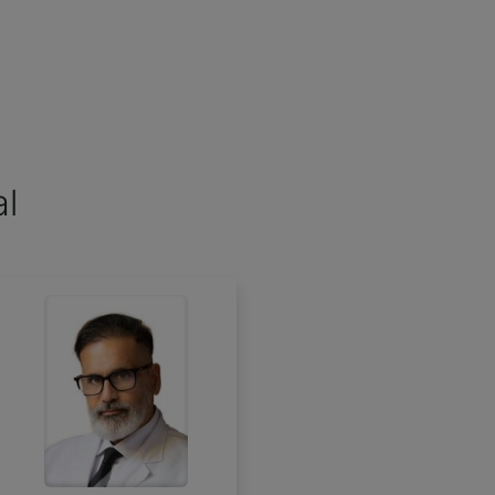
al
Roser, Maria del Rosal