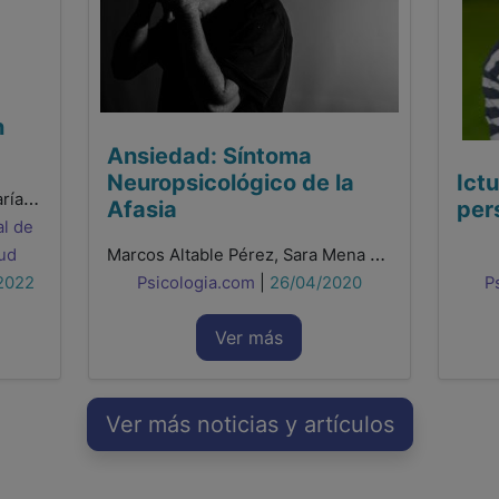
n
Ansiedad: Síntoma
Neuropsicológico de la
Ict
Luz María González Gualda, María de los Dolores Sánchez García , Rocío Sáez Povedano, Miguel Barberán Navalón, Patricia Fernández Sotos, Rosa María Sánchez Bañón
Afasia
per
al de
Marcos Altable Pérez, Sara Mena Gavira
lud
2022
Psicologia.com
|
26/04/2020
P
Ver más
Ver más noticias y artículos