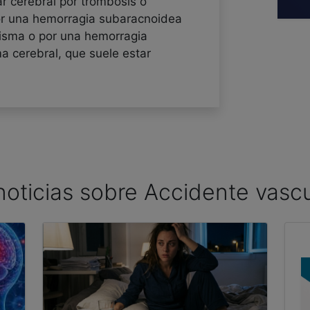
r cerebral por trombosis o
or una hemorragia subaracnoidea
risma o por una hemorragia
ma cerebral, que suele estar
 noticias sobre Accidente vascu