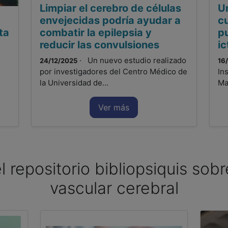
Limpiar el cerebro de células
U
envejecidas podría ayudar a
c
ta
combatir la epilepsia y
p
reducir las convulsiones
i
· Un nuevo estudio realizado
24/12/2025
16
por investigadores del Centro Médico de
In
la Universidad de...
Ma
Ver más
l repositorio bibliopsiquis so
vascular cerebral