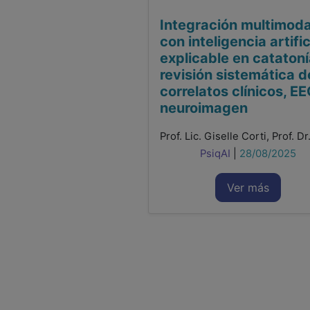
Integración multimoda
con inteligencia artific
explicable en catatoní
revisión sistemática d
correlatos clínicos, EE
neuroimagen
PsiqAI
|
28/08/2025
Ver más