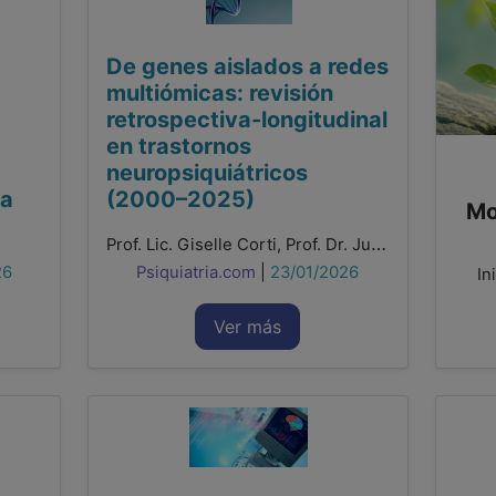
De genes aislados a redes
multiómicas: revisión
retrospectiva-longitudinal
en trastornos
neuropsiquiátricos
ca
(2000–2025)
Mo
Prof. Lic. Giselle Corti, Prof. Dr. Juan Pablo Bellotti
26
Psiquiatria.com
|
23/01/2026
In
Ver más