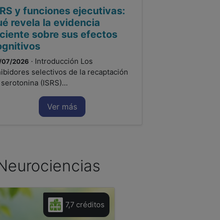
RS y funciones ejecutivas:
é revela la evidencia
eciente sobre sus efectos
ognitivos
· Introducción Los
/07/2026
hibidores selectivos de la recaptación
 serotonina (ISRS)...
Ver más
e Neurociencias
7,7 créditos