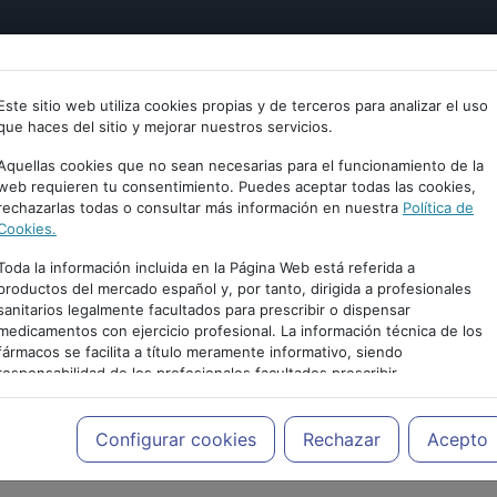
tría
Psicología
Neurociencia
Bienestar
Congreso
Este sitio web utiliza cookies propias y de terceros para analizar el uso
que haces del sitio y mejorar nuestros servicios.
Aquellas cookies que no sean necesarias para el funcionamiento de la
web requieren tu consentimiento. Puedes aceptar todas las cookies,
rechazarlas todas o consultar más información en nuestra
Política de
Cookies.
Toda la información incluida en la Página Web está referida a
productos del mercado español y, por tanto, dirigida a profesionales
sanitarios legalmente facultados para prescribir o dispensar
medicamentos con ejercicio profesional. La información técnica de los
fármacos se facilita a título meramente informativo, siendo
responsabilidad de los profesionales facultados prescribir
PUBLICIDAD
medicamentos y decidir, en cada caso concreto, el tratamiento más
adecuado a las necesidades del paciente.
Configurar cookies
Rechazar
Acepto