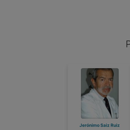
P
Joel Bravo