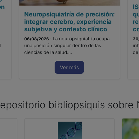
ón
IS
Neuropsiquiatría de precisión:
qu
integrar cerebro, experiencia
r
subjetiva y contexto clínico
c
· La neuropsiquiatría ocupa
06/08/2026
30
l
una posición singular dentro de las
in
ciencias de la salud....
de
Ver más
repositorio bibliopsiquis sobr