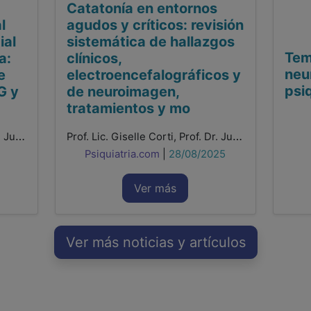
Catatonía en entornos
l
agudos y críticos: revisión
ial
sistemática de hallazgos
Tem
a:
clínicos,
neu
e
electroencefalográficos y
psiq
G y
de neuroimagen,
tratamientos y mo
Prof. Lic. Giselle Corti, Prof. Dr. Juan Pablo Bellotti
Prof. Lic. Giselle Corti, Prof. Dr. Juan Pablo Bellotti
Psiquiatria.com
|
28/08/2025
Ver más
Ver más noticias y artículos