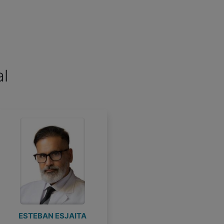
al
Roser, Maria del Rosal
Pont Plana