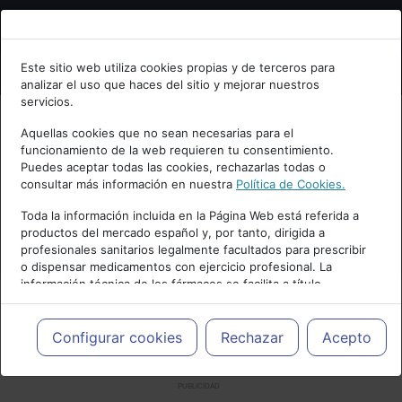
Bienvenid@ a psiquiatria.com
Este sitio web utiliza cookies propias y de terceros para
analizar el uso que haces del sitio y mejorar nuestros
Escribe tu Email
servicios.
Aquellas cookies que no sean necesarias para el
funcionamiento de la web requieren tu consentimiento.
Accede o regístrate con tu email.
Puedes aceptar todas las cookies, rechazarlas todas o
consultar más información en nuestra
Política de Cookies.
Toda la información incluida en la Página Web está referida a
productos del mercado español y, por tanto, dirigida a
Cancelar
profesionales sanitarios legalmente facultados para prescribir
o dispensar medicamentos con ejercicio profesional. La
información técnica de los fármacos se facilita a título
meramente informativo, siendo responsabilidad de los
profesionales facultados prescribir medicamentos y decidir, en
cada caso concreto, el tratamiento más adecuado a las
Configurar cookies
Rechazar
Acepto
necesidades del paciente.
PUBLICIDAD