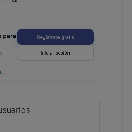
UBLICIDAD
o para
Regístrate gratis
Iniciar sesión
o
uí
.
usuarios