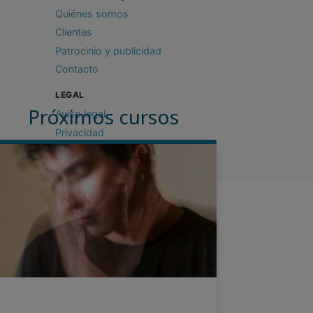
Quiénes somos
Clientes
Patrocinio y publicidad
Contacto
LEGAL
Próximos cursos
Aviso legal
Privacidad
Cookies
Condiciones de uso