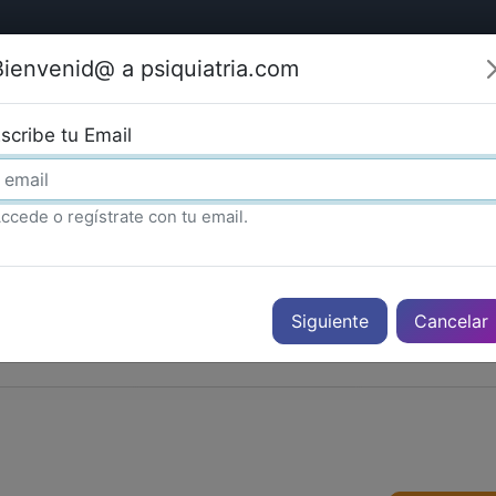
Bienvenid@ a psiquiatria.com
tría
Psicología
Neurociencia
Bienestar
Congreso
scribe tu Email
ccede o regístrate con tu email.
Cancelar
PUBLICIDAD