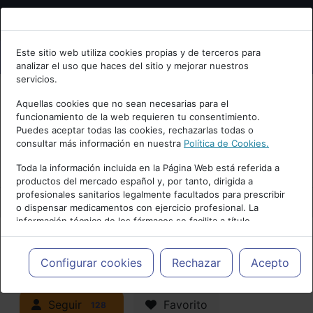
Bienvenid@ a psiquiatria.com
Este sitio web utiliza cookies propias y de terceros para
analizar el uso que haces del sitio y mejorar nuestros
Escribe tu Email
servicios.
Aquellas cookies que no sean necesarias para el
funcionamiento de la web requieren tu consentimiento.
Accede o regístrate con tu email.
Puedes aceptar todas las cookies, rechazarlas todas o
consultar más información en nuestra
Política de Cookies.
PUBLICIDAD
Toda la información incluida en la Página Web está referida a
productos del mercado español y, por tanto, dirigida a
Cancelar
profesionales sanitarios legalmente facultados para prescribir
o dispensar medicamentos con ejercicio profesional. La
información técnica de los fármacos se facilita a título
meramente informativo, siendo responsabilidad de los
profesionales facultados prescribir medicamentos y decidir, en
Actualidad y Artículos
|
Adicciones y
cada caso concreto, el tratamiento más adecuado a las
Configurar cookies
Rechazar
Acepto
necesidades del paciente.
trastornos por consumo
Seguir
Favorito
128