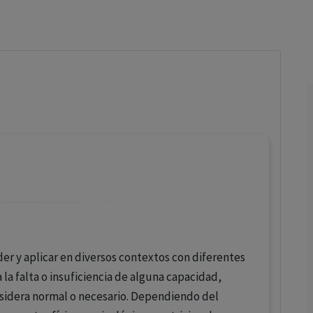
los profesionales facultados prescribir medicamentos y
decidir, en cada caso concreto, el tratamiento más adecuado
a las necesidades del paciente.
er y aplicar en diversos contextos con diferentes
 la falta o insuficiencia de alguna capacidad,
sidera normal o necesario. Dependiendo del