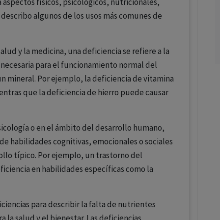
 aspectos físicos, psicológicos, nutricionales,
, describo algunos de los usos más comunes de
alud y la medicina, una deficiencia se refiere a la
a necesaria para el funcionamiento normal del
 mineral. Por ejemplo, la deficiencia de vitamina
ntras que la deficiencia de hierro puede causar
sicología o en el ámbito del desarrollo humano,
a de habilidades cognitivas, emocionales o sociales
llo típico. Por ejemplo, un trastorno del
iciencia en habilidades específicas como la
iciencias para describir la falta de nutrientes
a la salud y el bienestar. Las deficiencias