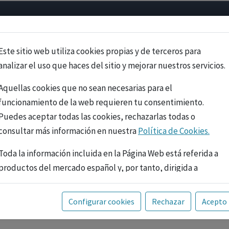
Psicología
Neurociencia
Bienestar
Congreso
Cursos
Este sitio web utiliza cookies propias y de terceros para
analizar el uso que haces del sitio y mejorar nuestros servicios.
Aquellas cookies que no sean necesarias para el
funcionamiento de la web requieren tu consentimiento.
Puedes aceptar todas las cookies, rechazarlas todas o
consultar más información en nuestra
Política de Cookies.
Toda la información incluida en la Página Web está referida a
productos del mercado español y, por tanto, dirigida a
profesionales sanitarios legalmente facultados para
prescribir o dispensar medicamentos con ejercicio
PUBLICIDAD
Configurar cookies
Rechazar
Acepto
profesional. La información técnica de los fármacos se facilita
a título meramente informativo, siendo responsabilidad de