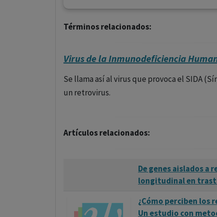
Términos relacionados:
Virus de la Inmunodeficiencia Human
Se llama así al virus que provoca el SIDA (
un retrovirus.
Artículos relacionados:
De genes aislados a r
longitudinal en tras
¿Cómo perciben los r
Un estudio con metod