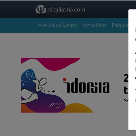
psiquiatria.com
IA en Salud Mental
Actualidad
Psiquiatría