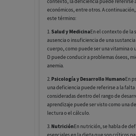
contexto, la deficiencia puede referirse a
económicos, entre otros. A continuación
este término:
1.
Salud y Medicina
En el contexto de la s
ausencia o insuficiencia de una sustanci
cuerpo, como puede ser una vitamina o un
D puede conducir a problemas óseos, mie
anemia.
2.
Psicología y Desarrollo Humano
En p
una deficiencia puede referirse a la falt
consideradas dentro del rango de desarro
aprendizaje puede ser visto como una def
lectura o el cálculo.
3.
Nutrición
En nutrición, se habla de def
esenciales en la dieta que son críticos par