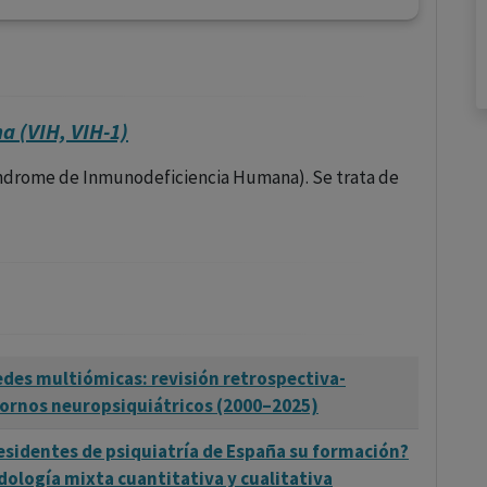
a (VIH, VIH-1)
Síndrome de Inmunodeficiencia Humana). Se trata de
edes multiómicas: revisión retrospectiva-
tornos neuropsiquiátricos (2000–2025)
esidentes de psiquiatría de España su formación?
ología mixta cuantitativa y cualitativa