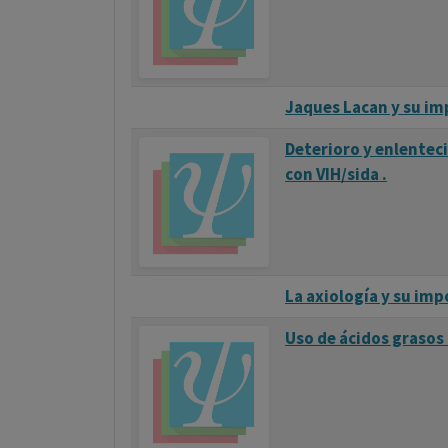
Jaques Lacan y su imp
Deterioro y enlentec
con VIH/sida .
La axiología y su im
Uso de ácidos grasos