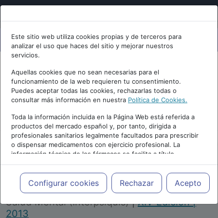
Este sitio web utiliza cookies propias y de terceros para
analizar el uso que haces del sitio y mejorar nuestros
servicios.
Aquellas cookies que no sean necesarias para el
funcionamiento de la web requieren tu consentimiento.
Puedes aceptar todas las cookies, rechazarlas todas o
consultar más información en nuestra
Política de Cookies.
PUBLICIDAD
Toda la información incluida en la Página Web está referida a
productos del mercado español y, por tanto, dirigida a
profesionales sanitarios legalmente facultados para prescribir
o dispensar medicamentos con ejercicio profesional. La
información técnica de los fármacos se facilita a título
meramente informativo, siendo responsabilidad de los
profesionales facultados prescribir medicamentos y decidir, en
Repositorio de Artículos
|
Congreso Virtual
cada caso concreto, el tratamiento más adecuado a las
Configurar cookies
Rechazar
Acepto
Internacional de Psiquiatría, Psicología y
necesidades del paciente.
Salud Mental (Interpsiquis)
|
XIV Edición |
2013