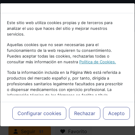
Bienvenid@ a psiquiatria.com
Este sitio web utiliza cookies propias y de terceros para
analizar el uso que haces del sitio y mejorar nuestros
Escribe tu Email
servicios.
Aquellas cookies que no sean necesarias para el
funcionamiento de la web requieren tu consentimiento.
Accede o regístrate con tu email.
Puedes aceptar todas las cookies, rechazarlas todas o
consultar más información en nuestra
Política de Cookies.
PUBLICIDAD
Toda la información incluida en la Página Web está referida a
productos del mercado español y, por tanto, dirigida a
Cancelar
profesionales sanitarios legalmente facultados para prescribir
o dispensar medicamentos con ejercicio profesional. La
información técnica de los fármacos se facilita a título
meramente informativo, siendo responsabilidad de los
profesionales facultados prescribir medicamentos y decidir, en
Actualidad y Artículos
|
cada caso concreto, el tratamiento más adecuado a las
Configurar cookies
Rechazar
Acepto
necesidades del paciente.
Neuropsiquiatría y Neurología
Seguir
Favorito
51