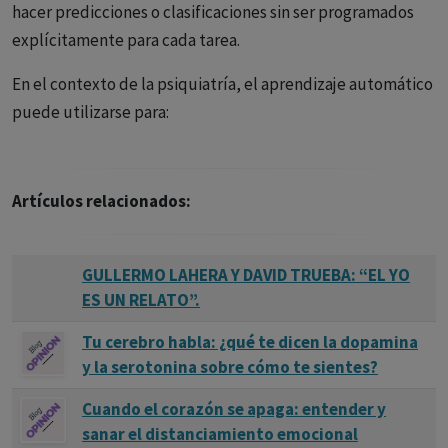
hacer predicciones o clasificaciones sin ser programados
explícitamente para cada tarea.
En el contexto de la psiquiatría, el aprendizaje automático
puede utilizarse para:
- Detectar señales tempranas de trastornos mentales a
partir de datos clínicos, genéticos o conductuales.
Artículos relacionados:
- Predecir respuestas a tratamientos psicofarmacológicos
o psicoterapéuticos.
GULLERMO LAHERA Y DAVID TRUEBA: “EL YO
- Agrupar pacientes en subtipos más precisos que los
ES UN RELATO”.
definidos por los manuales diagnósticos tradicionales (p.
Tu cerebro habla: ¿qué te dicen la dopamina
ej., DSM o CIE).
y la serotonina sobre cómo te sientes?
- Analizar lenguaje natural, voz o actividad digital para
Cuando el corazón se apaga: entender y
evaluar el estado emocional o cognitivo del paciente.
sanar el distanciamiento emocional