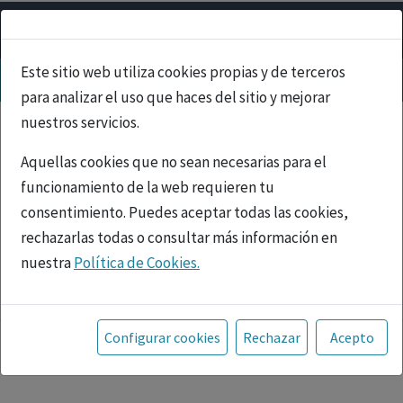
Este sitio web utiliza cookies propias y de terceros
para analizar el uso que haces del sitio y mejorar
nuestros servicios.
Aquellas cookies que no sean necesarias para el
funcionamiento de la web requieren tu
consentimiento. Puedes aceptar todas las cookies,
rechazarlas todas o consultar más información en
nuestra
Política de Cookies.
PUBLICIDAD
Toda la información incluida en la Página Web está
referida a productos del mercado español y, por
Configurar cookies
Rechazar
Acepto
tanto, dirigida a profesionales sanitarios legalmente
facultados para prescribir o dispensar medicamentos