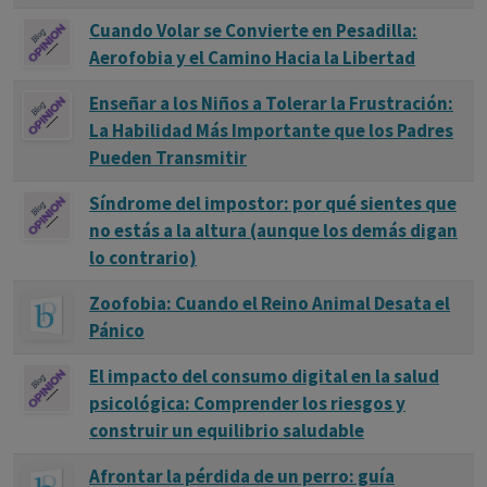
Lo importante no es que el sistema "sepa" en sentido
Cuando Volar se Convierte en Pesadilla:
humano, sino que aprende de ejemplos anteriores y
Aerofobia y el Camino Hacia la Libertad
mejora su desempeño a medida que se expone a más
Enseñar a los Niños a Tolerar la Frustración:
datos.
La Habilidad Más Importante que los Padres
Pueden Transmitir
Analogía clínica útil: Así como un residente en formación
mejora su juicio clínico al ver cientos de casos y reconocer
Síndrome del impostor: por qué sientes que
patrones sutiles, un modelo de aprendizaje automático
no estás a la altura (aunque los demás digan
hace lo mismo, pero a gran escala y sin fatiga.
lo contrario)
Zoofobia: Cuando el Reino Animal Desata el
Pánico
El impacto del consumo digital en la salud
psicológica: Comprender los riesgos y
construir un equilibrio saludable
Afrontar la pérdida de un perro: guía