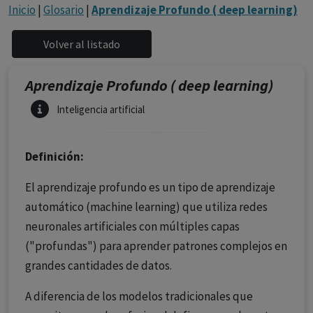
con ejercicio profesional. La información técnica de los
Inicio
|
Glosario
|
Aprendizaje Profundo ( deep learning)
fármacos se facilita a título meramente informativo,
siendo responsabilidad de los profesionales
facultados prescribir medicamentos y decidir, en cada
caso concreto, el tratamiento más adecuado a las
Aprendizaje Profundo ( deep learning)
necesidades del paciente.
Inteligencia artificial
Definición:
El aprendizaje profundo es un tipo de aprendizaje
automático (machine learning) que utiliza redes
neuronales artificiales con múltiples capas
("profundas") para aprender patrones complejos en
grandes cantidades de datos.
A diferencia de los modelos tradicionales que