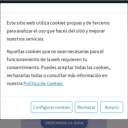
Este sitio web utiliza cookies propias y de terceros
para analizar el uso que haces del sitio y mejorar
nuestros servicios.
Aquellas cookies que no sean necesarias para el
funcionamiento de la web requieren tu
consentimiento. Puedes aceptar todas las cookies,
rechazarlas todas o consultar más información en
nuestra
Política de Cookies.
Toda la información incluida en la Página Web está
referida a productos del mercado español y, por
Configurar cookies
Rechazar
Acepto
tanto, dirigida a profesionales sanitarios legalmente
facultados para prescribir o dispensar medicamentos