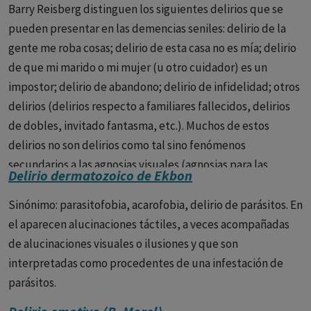
1. Sin evolución deficitaria
Barry Reisberg distinguen los siguientes delirios que se
pueden presentar en las demencias seniles: delirio de la
-Psicosis delirantes sistematizadas (paranoias): delirios
gente me roba cosas; delirio de esta casa no es mía; delirio
pasionales (celotipico, erotomaníaco) y de interpretación
de que mi marido o mi mujer (u otro cuidador) es un
de Sérieux y Capgras, delirio sensitivo de relación de
impostor; delirio de abandono; delirio de infidelidad; otros
Kretschmer.
delirios (delirios respecto a familiares fallecidos, delirios
de dobles, invitado fantasma, etc.). Muchos de estos
-Psicosis alucinatorias crónicas. Viene caracterizada por la
delirios no son delirios como tal sino fenómenos
abundancia de los fenómenos alucinatorios, fue por este
secundarios a las agnosias visuales (agnosias para las
motivo llamada locura sensorial, paranoia alucinatoria y
Delirio dermatozoico de Ekbon
fisonomías).
delirio alucinatorio crónico.
No va acompañada de un
deterioro de la personalidad.
Sinónimo: parasitofobia, acarofobia, delirio de parásitos. En
el aparecen alucinaciones táctiles, a veces acompañadas
-Psicosis fantásticas. Caracterizada por la presencia de un
de alucinaciones visuales o ilusiones y que son
delirio fantástico, paralógico, con predominio de la
interpretadas como procedentes de una infestación de
fabulación sobre las alucinaciones.
parásitos.
2. Con evolución deficitaria: Formas paranoides de la