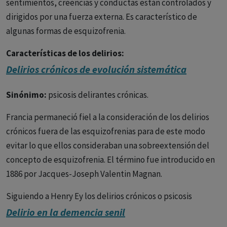
sentimientos, creencias y conductas están controlados y
dirigidos por una fuerza externa. Es característico de
algunas formas de esquizofrenia.
Características de los delirios:
Delirios crónicos de evolución sistemática
- Le persona está convencida de su veracidad.
- Originan Preocupación
Sinónimo:
psicosis delirantes crónicas.
- Falta de evidencias que prueben lo que dice la persona.
Francia permaneció fiel a la consideración de los delirios
- Provocan malestar significativo
crónicos fuera de las esquizofrenias para de este modo
- No son creencias compartidas por otros
evitar lo que ellos consideraban una sobreextensión del
concepto de esquizofrenia. El término fue introducido en
1886 por Jacques-Joseph Valentin Magnan.
Siguiendo a Henry Ey los delirios crónicos o psicosis
delirantes crónicas pueden ser divididos en:
Delirio en la demencia senil