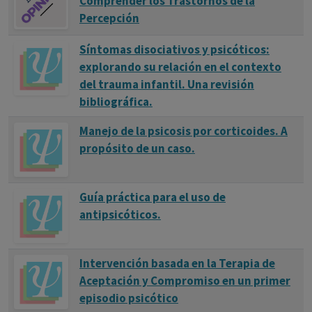
Comprender los Trastornos de la
Percepción
Síntomas disociativos y psicóticos:
explorando su relación en el contexto
del trauma infantil. Una revisión
bibliográfica.
Manejo de la psicosis por corticoides. A
propósito de un caso.
Guía práctica para el uso de
antipsicóticos.
Intervención basada en la Terapia de
Aceptación y Compromiso en un primer
episodio psicótico