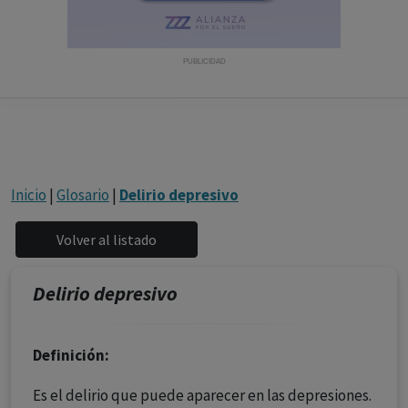
con ejercicio profesional. La información técnica de los
fármacos se facilita a título meramente informativo,
siendo responsabilidad de los profesionales
PUBLICIDAD
facultados prescribir medicamentos y decidir, en cada
caso concreto, el tratamiento más adecuado a las
necesidades del paciente.
Inicio
|
Glosario
|
Delirio depresivo
Delirio depresivo
Definición:
Es el delirio que puede aparecer en las depresiones.