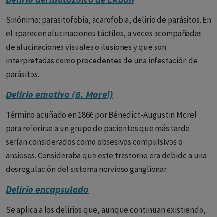
angustias primordiales del hombre.
Sinónimo: parasitofobia, acarofobia, delirio de parásitos. En
Para J.J. López Ibor los tres temas responden a las
el aparecen alucinaciones táctiles, a veces acompañadas
relaciones del ser humano con su cuerpo, que origina el
de alucinaciones visuales o ilusiones y que son
delirio hipocondríaco
; la relación del sujeto con su
interpretadas como procedentes de una infestación de
mundo que origina el
delirio de ruina
y la relación consigo
parásitos.
mismo que origina el
delirio de culpa.
Delirio emotivo (B. Morel)
Los delirios de culpa pueden referirse al estado actual,
Término acuñado en 1866 por Bénedict-Augustin Morel
pueden tener un carácter prospectivo, refiriéndose al
para referirse a un grupo de pacientes que más tarde
futuro, o, lo que es más frecuente, referirse al pasado.
serían considerados como obsesivos compulsivos o
ansiosos. Consideraba que este trastorno era debido a una
Veamos ejemplos de cada uno de ellos.
desregulación del sistema nervioso ganglionar.
Yo en realidad no estoy enfermo, lo que soy es un perro, un
Delirio encapsulado
vago y la gente en el trabajo lo nota.
Se aplica a los delirios que, aunque continúan existiendo,
En casa me ocurre igual, llego a casa y me tiendo en la cama