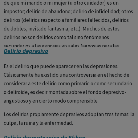
de que mi marido o mi mujer (u otro cuidador) es un
de Sérieux y Capgras, delirio sensitivo de relación de
impostor; delirio de abandono; delirio de infidelidad; otros
Kretschmer.
delirios (delirios respecto a familiares fallecidos, delirios
de dobles, invitado fantasma, etc.). Muchos de estos
-Psicosis alucinatorias crónicas. Viene caracterizada por la
delirios no son delirios como tal sino fenómenos
abundancia de los fenómenos alucinatorios, fue por este
secundarios a las agnosias visuales (agnosias para las
motivo llamada locura sensorial, paranoia alucinatoria y
Delirio depresivo
fisonomías).
delirio alucinatorio crónico.
No va acompañada de un
deterioro de la personalidad.
Es el delirio que puede aparecer en las depresiones.
Clásicamente ha existido una controversia en el hecho de
-Psicosis fantásticas. Caracterizada por la presencia de un
considerar a este delirio como primario o como secundario
delirio fantástico, paralógico, con predominio de la
o deliroide, es decir montada sobre el fondo depresivo-
fabulación sobre las alucinaciones.
angustioso y en cierto modo comprensible.
2. Con evolución deficitaria: Formas paranoides de la
Los delirios propiamente depresivos adoptan tres temas: la
esquizofrenia.
culpa, la ruina y la enfermedad.
Para Kurt Schneider se trata de la revelación de las tres
Delirio dermatozoico de Ekbon