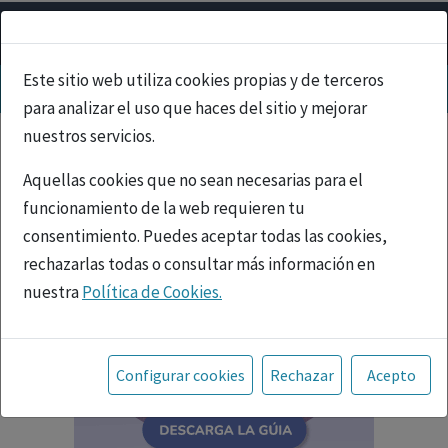
Este sitio web utiliza cookies propias y de terceros
para analizar el uso que haces del sitio y mejorar
nuestros servicios.
Aquellas cookies que no sean necesarias para el
funcionamiento de la web requieren tu
consentimiento. Puedes aceptar todas las cookies,
rechazarlas todas o consultar más información en
nuestra
Política de Cookies.
Toda la información incluida en la Página Web está
referida a productos del mercado español y, por
Configurar cookies
Rechazar
Acepto
tanto, dirigida a profesionales sanitarios legalmente
facultados para prescribir o dispensar medicamentos