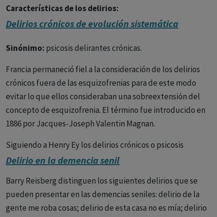
Características de los delirios:
Delirios crónicos de evolución sistemática
- Le persona está convencida de su veracidad.
- Originan Preocupación
Sinónimo:
psicosis delirantes crónicas.
- Falta de evidencias que prueben lo que dice la persona.
Francia permaneció fiel a la consideración de los delirios
- Provocan malestar significativo
crónicos fuera de las esquizofrenias para de este modo
- No son creencias compartidas por otros
evitar lo que ellos consideraban una sobreextensión del
concepto de esquizofrenia. El término fue introducido en
1886 por Jacques-Joseph Valentin Magnan.
Siguiendo a Henry Ey los delirios crónicos o psicosis
delirantes crónicas pueden ser divididos en:
Delirio en la demencia senil
1. Sin evolución deficitaria
Barry Reisberg distinguen los siguientes delirios que se
pueden presentar en las demencias seniles: delirio de la
-Psicosis delirantes sistematizadas (paranoias): delirios
gente me roba cosas; delirio de esta casa no es mía; delirio
pasionales (celotipico, erotomaníaco) y de interpretación