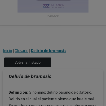
con ejercicio profesional. La información técnica de los
fármacos se facilita a título meramente informativo,
siendo responsabilidad de los profesionales
PUBLICIDAD
facultados prescribir medicamentos y decidir, en cada
caso concreto, el tratamiento más adecuado a las
necesidades del paciente.
Inicio
|
Glosario
|
Delirio de bromosis
Delirio de bromosis
Definición:
Sinónimo: delirio paranoide olfatorio.
Delirio en el cual el paciente piensa que huele mal.
Se produce como consecuencia de las alucinaciones