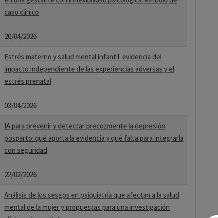
caso clínico
20/04/2026
Estrés materno y salud mental infantil: evidencia del
impacto independiente de las experiencias adversas y el
estrés prenatal
03/04/2026
IA para prevenir y detectar precozmente la depresión
posparto: qué aporta la evidencia y qué falta para integrarla
con seguridad
22/02/2026
Análisis de los sesgos en psiquiatría que afectan a la salud
mental de la mujer y propuestas para una investigación