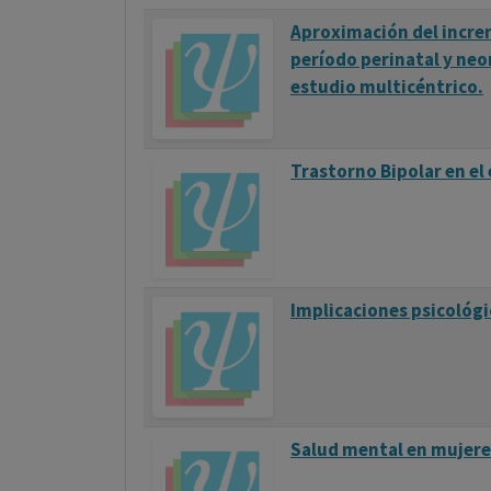
Aproximación del increm
período perinatal y neo
estudio multicéntrico.
Trastorno Bipolar en el
Implicaciones psicológi
Salud mental en mujere