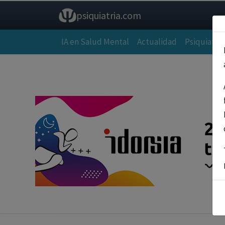
psiquiatria.com
IA en Salud Mental
Actualidad
Psiquiatría