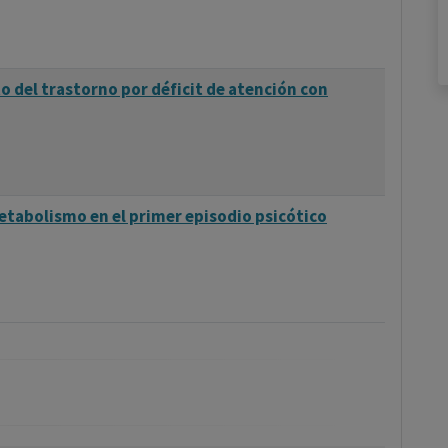
o del trastorno por déficit de atención con
etabolismo en el primer episodio psicótico