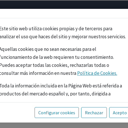
Psicología
Neurociencia
Bienestar
Congreso
Cursos
Este sitio web utiliza cookies propias y de terceros para
analizar el uso que haces del sitio y mejorar nuestros servicios.
Aquellas cookies que no sean necesarias para el
funcionamiento de la web requieren tu consentimiento.
Puedes aceptar todas las cookies, rechazarlas todas o
consultar más información en nuestra
Política de Cookies.
Toda la información incluida en la Página Web está referida a
productos del mercado español y, por tanto, dirigida a
profesionales sanitarios legalmente facultados para
prescribir o dispensar medicamentos con ejercicio
PUBLICIDAD
Configurar cookies
Rechazar
Acepto
profesional. La información técnica de los fármacos se facilita
a título meramente informativo, siendo responsabilidad de