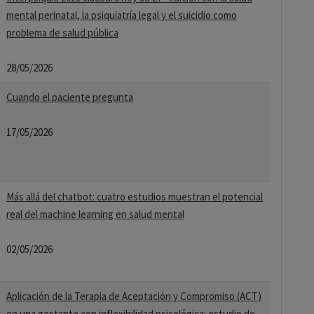
mental perinatal, la psiquiatría legal y el suicidio como
problema de salud pública
28/05/2026
Cuando el paciente pregunta
17/05/2026
Más allá del chatbot: cuatro estudios muestran el potencial
real del machine learning en salud mental
02/05/2026
Aplicación de la Terapia de Aceptación y Compromiso (ACT)
en una gestante con inflexibilidad psicológica: estudio de