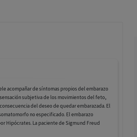
los profesionales facultados prescribir medicamentos y
decidir, en cada caso concreto, el tratamiento más adecuado
a las necesidades del paciente.
uele acompañar de síntomas propios del embarazo
ensación subjetiva de los movimientos del feto,
 consecuencia del deseo de quedar embarazada. El
 somatomorfo no especificado. El embarazo
 por Hipócrates. La paciente de Sigmund Freud