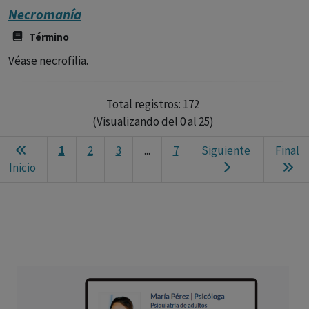
Necromanía
Término
Véase necrofilia.
Total registros: 172
(Visualizando del 0 al 25)
1
2
3
...
7
Siguiente
Final
Ne
Inicio