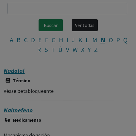
N
A
B
C
D
E
F
G
H
I
J
K
L
M
O
P
Q
R
S
T
Ú
V
W
X
Y
Z
Nadolol
Término
Véase betabloqueante.
Nalmefeno
Medicamento
Mecanismo de acción