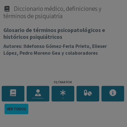
con ejercicio profesional. La información técnica de los
fármacos se facilita a título meramente informativo,
Diccionario médico, definiciones y
términos de psiquiatría
siendo responsabilidad de los profesionales
facultados prescribir medicamentos y decidir, en cada
Glosario de términos psicopatológicos e
caso concreto, el tratamiento más adecuado a las
históricos psiquiátricos
necesidades del paciente.
Autores: Ildefonso Gómez-Feria Prieto, Elieser
López, Pedro Moreno Gea y colaboradores
FILTRAR POR
Personalidades
IA
VER TODOS