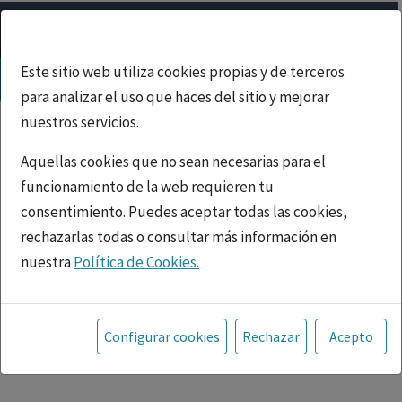
Este sitio web utiliza cookies propias y de terceros
para analizar el uso que haces del sitio y mejorar
nuestros servicios.
Aquellas cookies que no sean necesarias para el
funcionamiento de la web requieren tu
consentimiento. Puedes aceptar todas las cookies,
rechazarlas todas o consultar más información en
nuestra
Política de Cookies.
PUBLICIDAD
Toda la información incluida en la Página Web está
referida a productos del mercado español y, por
Configurar cookies
Rechazar
Acepto
tanto, dirigida a profesionales sanitarios legalmente
facultados para prescribir o dispensar medicamentos