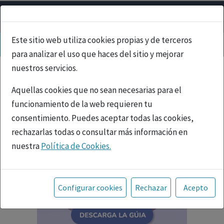
Este sitio web utiliza cookies propias y de terceros
para analizar el uso que haces del sitio y mejorar
nuestros servicios.
Aquellas cookies que no sean necesarias para el
funcionamiento de la web requieren tu
consentimiento. Puedes aceptar todas las cookies,
rechazarlas todas o consultar más información en
nuestra
Política de Cookies.
Toda la información incluida en la Página Web está
referida a productos del mercado español y, por
Configurar cookies
Rechazar
Acepto
tanto, dirigida a profesionales sanitarios legalmente
facultados para prescribir o dispensar medicamentos