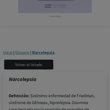
con ejercicio profesional. La información técnica de los
fármacos se facilita a título meramente informativo,
siendo responsabilidad de los profesionales
PUBLICIDAD
facultados prescribir medicamentos y decidir, en cada
caso concreto, el tratamiento más adecuado a las
necesidades del paciente.
Inicio
|
Glosario
|
Narcolepsia
Narcolepsia
Definición:
Sinónimo: enfermedad de Friedman,
síndrome de Gélineau, hipnolépsia. Disomnia
caracterizada por la aparición de episodios de