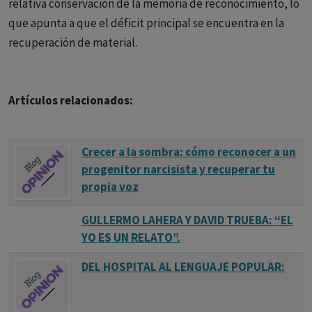
utiliza el Test de Estimaciones Cognitivas (T. Shallice y M.E.
relativa conservación de la memoria de reconocimiento, lo
Evans, 1978).
que apunta a que el déficit principal se encuentra en la
recuperación de material.
Artículos relacionados:
Crecer a la sombra: cómo reconocer a un
progenitor narcisista y recuperar tu
propia voz
GULLERMO LAHERA Y DAVID TRUEBA: “EL
YO ES UN RELATO”.
DEL HOSPITAL AL LENGUAJE POPULAR: