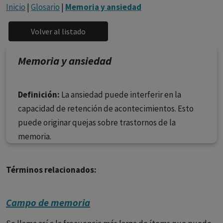
con ejercicio profesional. La información técnica de los
Inicio
|
Glosario
|
Memoria y ansiedad
fármacos se facilita a título meramente informativo,
siendo responsabilidad de los profesionales
facultados prescribir medicamentos y decidir, en cada
caso concreto, el tratamiento más adecuado a las
Memoria y ansiedad
necesidades del paciente.
Definición:
La ansiedad puede interferir en la
capacidad de retención de acontecimientos. Esto
puede originar quejas sobre trastornos de la
memoria.
Términos relacionados:
Campo de memoria