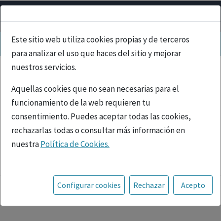
Este sitio web utiliza cookies propias y de terceros
para analizar el uso que haces del sitio y mejorar
nuestros servicios.
Aquellas cookies que no sean necesarias para el
funcionamiento de la web requieren tu
consentimiento. Puedes aceptar todas las cookies,
rechazarlas todas o consultar más información en
nuestra
Política de Cookies.
PUBLICIDAD
Toda la información incluida en la Página Web está
referida a productos del mercado español y, por
Configurar cookies
Rechazar
Acepto
tanto, dirigida a profesionales sanitarios legalmente
facultados para prescribir o dispensar medicamentos