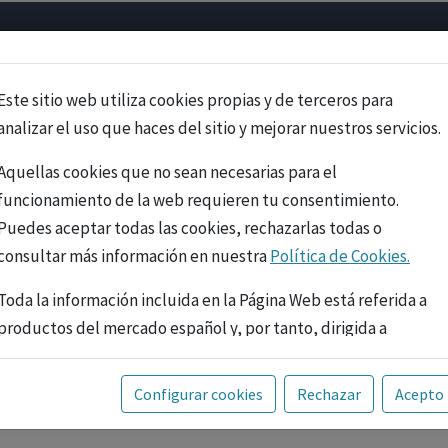
Psicología
Neurociencia
Bienestar
Congreso
Cursos
Este sitio web utiliza cookies propias y de terceros para
analizar el uso que haces del sitio y mejorar nuestros servicios.
Aquellas cookies que no sean necesarias para el
funcionamiento de la web requieren tu consentimiento.
Puedes aceptar todas las cookies, rechazarlas todas o
consultar más información en nuestra
Política de Cookies.
Toda la información incluida en la Página Web está referida a
productos del mercado español y, por tanto, dirigida a
profesionales sanitarios legalmente facultados para
prescribir o dispensar medicamentos con ejercicio
PUBLICIDAD
Configurar cookies
Rechazar
Acepto
profesional. La información técnica de los fármacos se facilita
a título meramente informativo, siendo responsabilidad de