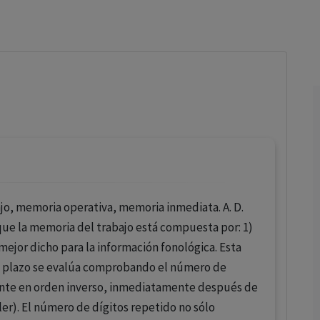
los profesionales facultados prescribir medicamentos y
decidir, en cada caso concreto, el tratamiento más adecuado
a las necesidades del paciente.
o, memoria operativa, memoria inmediata. A. D.
que la memoria del trabajo está compuesta por: 1)
ejor dicho para la información fonológica. Esta
o plazo se evalúa comprobando el número de
nte en orden inverso, inmediatamente después de
ler). El número de dígitos repetido no sólo