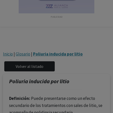
con ejercicio profesional. La información técnica de los
fármacos se facilita a título meramente informativo,
siendo responsabilidad de los profesionales
PUBLICIDAD
facultados prescribir medicamentos y decidir, en cada
caso concreto, el tratamiento más adecuado a las
necesidades del paciente.
Inicio
|
Glosario
|
Poliuria inducida por litio
Poliuria inducida por litio
Definición:
Puede presentarse como un efecto
secundario de los tratamientos con sales de litio, se
acompaña de polidipsia secundaria.