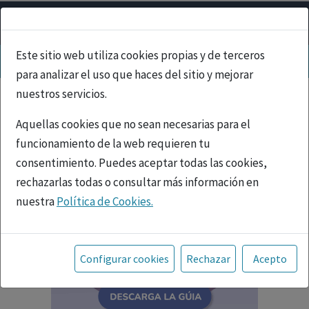
Este sitio web utiliza cookies propias y de terceros
para analizar el uso que haces del sitio y mejorar
nuestros servicios.
Aquellas cookies que no sean necesarias para el
funcionamiento de la web requieren tu
consentimiento. Puedes aceptar todas las cookies,
rechazarlas todas o consultar más información en
nuestra
Política de Cookies.
Toda la información incluida en la Página Web está
referida a productos del mercado español y, por
Configurar cookies
Rechazar
Acepto
tanto, dirigida a profesionales sanitarios legalmente
facultados para prescribir o dispensar medicamentos