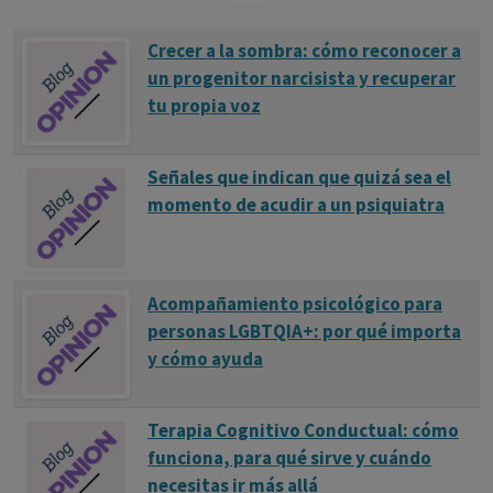
Crecer a la sombra: cómo reconocer a
un progenitor narcisista y recuperar
tu propia voz
Señales que indican que quizá sea el
momento de acudir a un psiquiatra
Acompañamiento psicológico para
personas LGBTQIA+: por qué importa
y cómo ayuda
Terapia Cognitivo Conductual: cómo
funciona, para qué sirve y cuándo
necesitas ir más allá