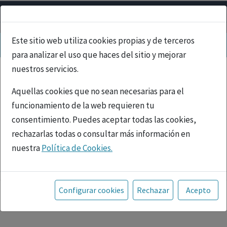
Este sitio web utiliza cookies propias y de terceros
para analizar el uso que haces del sitio y mejorar
nuestros servicios.
Aquellas cookies que no sean necesarias para el
funcionamiento de la web requieren tu
consentimiento. Puedes aceptar todas las cookies,
rechazarlas todas o consultar más información en
nuestra
Política de Cookies.
PUBLICIDAD
Toda la información incluida en la Página Web está
referida a productos del mercado español y, por
Configurar cookies
Rechazar
Acepto
tanto, dirigida a profesionales sanitarios legalmente
facultados para prescribir o dispensar medicamentos