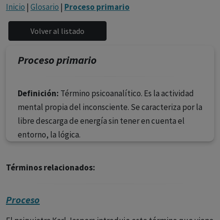
con ejercicio profesional. La información técnica de los
Inicio
|
Glosario
|
Proceso primario
fármacos se facilita a título meramente informativo,
siendo responsabilidad de los profesionales
facultados prescribir medicamentos y decidir, en cada
caso concreto, el tratamiento más adecuado a las
Proceso primario
necesidades del paciente.
Definición:
Término psicoanalítico. Es la actividad
mental propia del inconsciente. Se caracteriza por la
libre descarga de energía sin tener en cuenta el
entorno, la lógica.
Términos relacionados:
Proceso